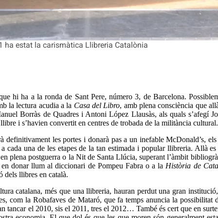
 ha estat la carismàtica Llibreria Catalònia
 que hi ha a la ronda de Sant Pere, número 3, de Barcelona. Possiblemen
mb la lectura acudia a la
Casa del Libro
, amb plena consciència que allà
anuel Borràs de Quadres i Antoni López Llausàs, als quals s’afegí Jos
libre i s’havien convertit en centres de trobada de la militància cultural.
à definitivament les portes i donarà pas a un inefable McDonald’s, els
 a cada una de les etapes de la tan estimada i popular llibreria. Allà e
n plena postguerra o la Nit de Santa Llúcia, superant l’àmbit bibliogràfic
al, en donar llum al diccionari de Pompeu Fabra o a la
Història de Cat
 dels llibres en català.
tura catalana, més que una llibreria, hauran perdut una gran institució,
eries, com la Robafaves de Mataró, que fa temps anuncia la possibilitat
an tancar el 2010, sis el 2011, tres el 2012… També és cert que en surte
ostra economia. El que dol és que les que moren són generalment estab