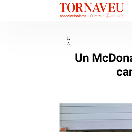
Un McDonal
ca