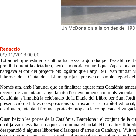
Un McDonald’s allà on des del 1931
Redacció
09/01/2013 00:00
Tot aquell que estima la cultura ha passat algun dia per l’establiment
prohibit durant la dictadura, però la minoria cultural que s’apassiona a
bategava el cor del projecte bibliogràfic que l’any 1931 van fundar M
llibreries de la Ciutat de la Llum, que ja superaven el simple negoci del l
Només ara, amb l’anunci que en finalitzar aquest mes Catalònia tancar
recerca de vuitanta-un anys farcits d’esdeveniments culturals vinculats
Catalònia, s’impulsà la celebració de la Diada del Llibre per Sant Jordi e
presentació de llibres o exposicions o, arriscant en el capítol editori
distribució, intentant fer una aportació pròpia a la complicada divulgació
Quan baixin les portes de la Catalònia, Barcelona i el conjunt de la cul
qual ja vam ressaltar en aquesta columna editorial. Hi ha altres llibr
desaparició d’algunes llibreries clàssiques d’arreu de Catalunya. Vuit v
de raça, prou valents per a afrontar el moment complicat que viu la n