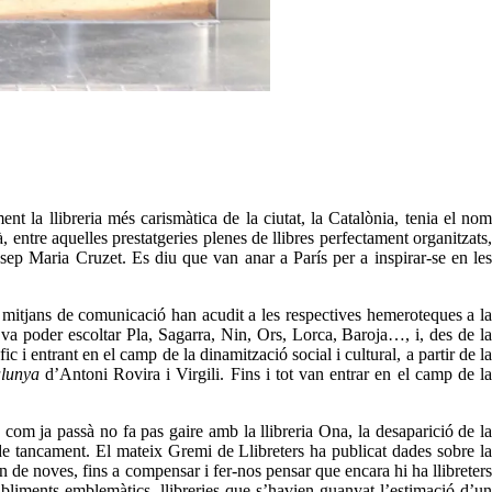
t la llibreria més carismàtica de la ciutat, la Catalònia, tenia el nom
, entre aquelles prestatgeries plenes de llibres perfectament organitzats
ep Maria Cruzet. Es diu que van anar a París per a inspirar-se en les
 mitjans de comunicació han acudit a les respectives hemeroteques a la
s va poder escoltar Pla, Sagarra, Nin, Ors, Lorca, Baroja…, i, des de la
 i entrant en el camp de la dinamització social i cultural, a partir de la
alunya
d’Antoni Rovira i Virgili. Fins i tot van entrar en el camp de l
 com ja passà no fa pas gaire amb la llibreria Ona, la desaparició de la
 de tancament. El mateix Gremi de Llibreters ha publicat dades sobre la
n de noves, fins a compensar i fer-nos pensar que encara hi ha llibreters
liments emblemàtics, llibreries que s’havien guanyat l’estimació d’un