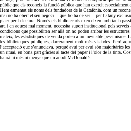
públic que els reconeix la funció pública que han exercit especialment e
Hem esmentat els noms dels fundadors de la Catalònia, com un reconeixem
mai no ha obert el seu negoci —que ho ha de ser— per l’afany exclusiu de 
plaer per la lectura. Només els bibliotecaris exerceixen amb tanta passi
ara i en aquest mal moment, necessita suport institucional pels serveis q
condicions que possibiliten ser allà on no poden arribar les estructures
mateix, les estadístiques de venda porten a un inevitable pessimisme. La
les biblioteques públiques, darrerament molt més visitades. Però aque
l’acceptació que s’anunciava, perquè avui per avui són majoritàries les g
un ritual, en bona part gràcies al tacte del paper i l’olor de la tinta. 
haurà ni més ni menys que un anodí McDonald’s.