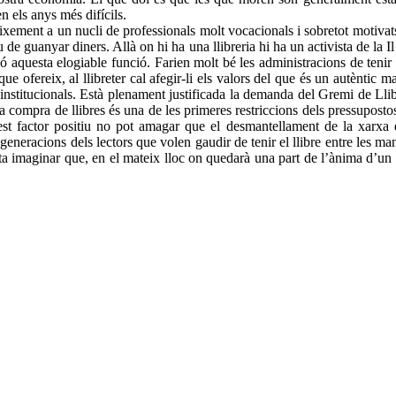
n els anys més difícils.
ent a un nucli de professionals molt vocacionals i sobretot motivats pe
guanyar diners. Allà on hi ha una llibreria hi ha un activista de la Il·l
ó aquesta elogiable funció. Farien molt bé les administracions de tenir 
ue ofereix, al llibreter cal afegir-li els valors del que és un autèntic 
 institucionals. Està plenament justificada la demanda del Gremi de Llibr
 compra de llibres és una de les primeres restriccions dels pressupostos
st factor positiu no pot amagar que el desmantellament de la xarxa de 
eneracions dels lectors que volen gaudir de tenir el llibre entre les man
Costa imaginar que, en el mateix lloc on quedarà una part de l’ànima d’un