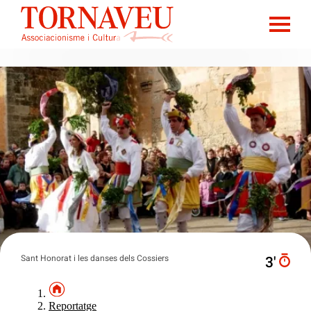
Sant Honorat i les danses dels Cossiers
3′
Reportatge