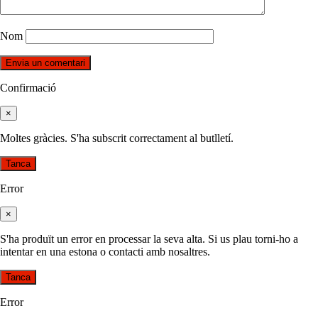
Nom
Confirmació
×
Moltes gràcies. S'ha subscrit correctament al butlletí.
Tanca
Error
×
S'ha produït un error en processar la seva alta. Si us plau torni-ho a
intentar en una estona o contacti amb nosaltres.
Tanca
Error