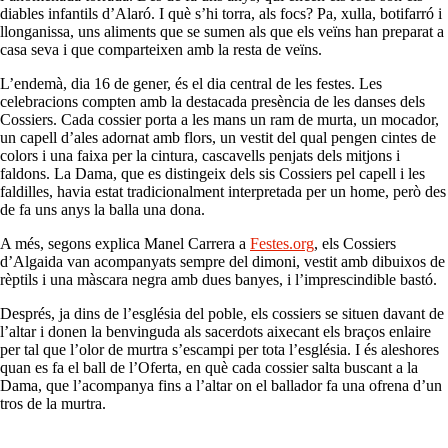
diables infantils d’Alaró. I què s’hi torra, als focs? Pa, xulla, botifarró i
llonganissa, uns aliments que se sumen als que els veïns han preparat a
casa seva i que comparteixen amb la resta de veïns.
L’endemà, dia 16 de gener, és el dia central de les festes. Les
celebracions compten amb la destacada presència de les danses dels
Cossiers. Cada cossier porta a les mans un ram de murta, un mocador,
un capell d’ales adornat amb flors, un vestit del qual pengen cintes de
colors i una faixa per la cintura, cascavells penjats dels mitjons i
faldons. La Dama, que es distingeix dels sis Cossiers pel capell i les
faldilles, havia estat tradicionalment interpretada per un home, però des
de fa uns anys la balla una dona.
A més, segons explica Manel Carrera a
Festes.org
, els Cossiers
d’Algaida van acompanyats sempre del dimoni, vestit amb dibuixos de
rèptils i una màscara negra amb dues banyes, i l’imprescindible bastó.
Després, ja dins de l’església del poble, els cossiers se situen davant de
l’altar i donen la benvinguda als sacerdots aixecant els braços enlaire
per tal que l’olor de murtra s’escampi per tota l’església. I és aleshores
quan es fa el ball de l’Oferta, en què cada cossier salta buscant a la
Dama, que l’acompanya fins a l’altar on el ballador fa una ofrena d’un
tros de la murtra.