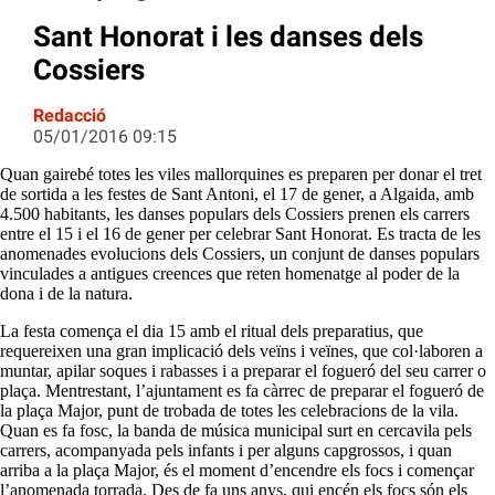
Sant Honorat i les danses dels
Cossiers
Redacció
05/01/2016 09:15
Quan gairebé totes les viles mallorquines es preparen per donar el tret
de sortida a les festes de Sant Antoni, el 17 de gener, a Algaida, amb
4.500 habitants, les danses populars dels Cossiers prenen els carrers
entre el 15 i el 16 de gener per celebrar Sant Honorat. Es tracta de les
anomenades evolucions dels Cossiers, un conjunt de danses populars
vinculades a antigues creences que reten homenatge al poder de la
dona i de la natura.
La festa comença el dia 15 amb el ritual dels preparatius, que
requereixen una gran implicació dels veïns i veïnes, que col·laboren a
muntar, apilar soques i rabasses i a preparar el fogueró del seu carrer o
plaça. Mentrestant, l’ajuntament es fa càrrec de preparar el fogueró de
la plaça Major, punt de trobada de totes les celebracions de la vila.
Quan es fa fosc, la banda de música municipal surt en cercavila pels
carrers, acompanyada pels infants i per alguns capgrossos, i quan
arriba a la plaça Major, és el moment d’encendre els focs i començar
l’anomenada torrada. Des de fa uns anys, qui encén els focs són els