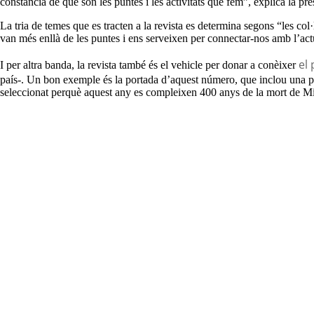
constància de què són les puntes i les activitats que fem”, explica la pre
La tria de temes que es tracten a la revista es determina segons “les 
van més enllà de les puntes i ens serveixen per connectar-nos amb l’actua
el
I per altra banda, la revista també és el vehicle per donar a conèixer
país-. Un bon exemple és la portada d’aquest número, que inclou una pun
seleccionat perquè aquest any es compleixen 400 anys de la mort de Mi