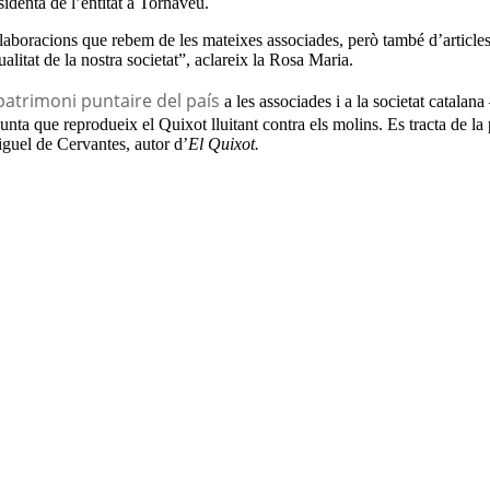
sidenta de l’entitat a Tornaveu.
col·laboracions que rebem de les mateixes associades, però també d’arti
litat de la nostra societat”, aclareix la Rosa Maria.
 patrimoni puntaire del país
a les associades i a la societat catalana 
ta que reprodueix el Quixot lluitant contra els molins. Es tracta de la
guel de Cervantes, autor d’
El Quixot.