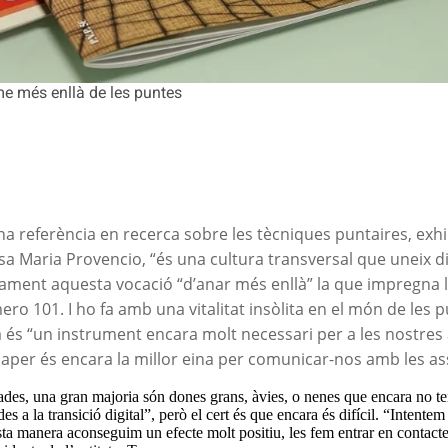
sme més enllà de les puntes
na referència en recerca sobre les tècniques puntaires, exhi
osa Maria Provencio, “és una cultura transversal que uneix 
recisament aquesta vocació “d’anar més enllà” la que impregna 
ro 101. I ho fa amb una vitalitat insòlita en el món de les 
a és “un instrument encara molt necessari per a les nostres 
aper és encara la millor eina per comunicar-nos amb les as
ades, una gran majoria són dones grans, àvies, o nenes que encara no ten
es a la transició digital”, però el cert és que encara és difícil. “Intentem
sta manera aconseguim un efecte molt positiu, les fem entrar en contacte 