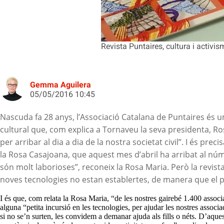
Revista Puntaires, cultura i activi
Gemma Aguilera
05/05/2016 10:45
Nascuda fa 28 anys, l’Associació Catalana de Puntaires és u
cultural que, com explica a Tornaveu la seva presidenta, R
per arribar al dia a dia de la nostra societat civil”. I és p
la Rosa Casajoana, que aquest mes d’abril ha arribat al núme
són molt laborioses”, reconeix la Rosa Maria. Però la revist
noves tecnologies no estan establertes, de manera que el p
I és que, com relata la Rosa Maria, “de les nostres gairebé 1.400 associ
alguna “petita incursió en les tecnologies, per ajudar les nostres associad
si no se’n surten, les convidem a demanar ajuda als fills o néts. D’aque