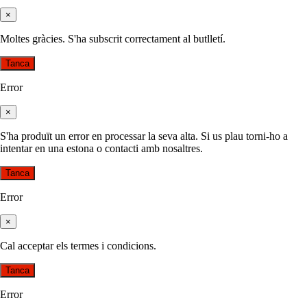
×
Moltes gràcies. S'ha subscrit correctament al butlletí.
Tanca
Error
×
S'ha produït un error en processar la seva alta. Si us plau torni-ho a
intentar en una estona o contacti amb nosaltres.
Tanca
Error
×
Cal acceptar els termes i condicions.
Tanca
Error