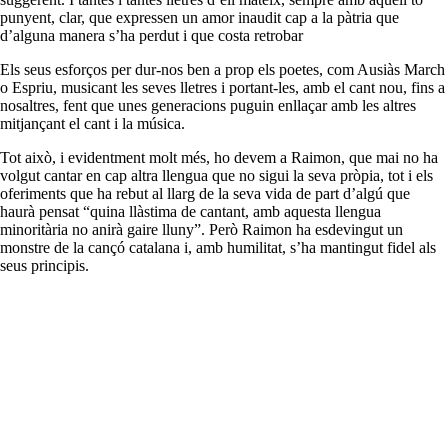
punyent, clar, que expressen un amor inaudit cap a la pàtria que
d’alguna manera s’ha perdut i que costa retrobar
Els seus esforços per dur-nos ben a prop els poetes, com Ausiàs March
o Espriu, musicant les seves lletres i portant-les, amb el cant nou, fins a
nosaltres, fent que unes generacions puguin enllaçar amb les altres
mitjançant el cant i la música.
Tot això, i evidentment molt més, ho devem a Raimon, que mai no ha
volgut cantar en cap altra llengua que no sigui la seva pròpia, tot i els
oferiments que ha rebut al llarg de la seva vida de part d’algú que
haurà pensat “quina llàstima de cantant, amb aquesta llengua
minoritària no anirà gaire lluny”. Però Raimon ha esdevingut un
monstre de la cançó catalana i, amb humilitat, s’ha mantingut fidel als
seus principis.