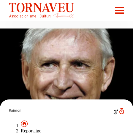
Raimon
3′
Reportatge