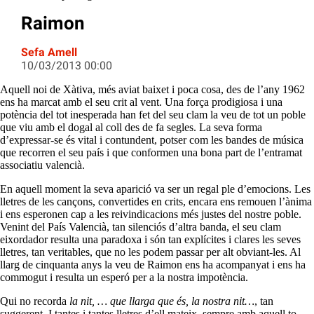
Raimon
Sefa Amell
10/03/2013 00:00
Aquell noi de Xàtiva, més aviat baixet i poca cosa, des de l’any 1962
ens ha marcat amb el seu crit al vent. Una força prodigiosa i una
potència del tot inesperada han fet del seu clam la veu de tot un poble
que viu amb el dogal al coll des de fa segles. La seva forma
d’expressar-se és vital i contundent, potser com les bandes de música
que recorren el seu país i que conformen una bona part de l’entramat
associatiu valencià.
En aquell moment la seva aparició va ser un regal ple d’emocions. Les
lletres de les cançons, convertides en crits, encara ens remouen l’ànima
i ens esperonen cap a les reivindicacions més justes del nostre poble.
Venint del País Valencià, tan silenciós d’altra banda, el seu clam
eixordador resulta una paradoxa i són tan explícites i clares les seves
lletres, tan veritables, que no les podem passar per alt obviant-les. Al
llarg de cinquanta anys la veu de Raimon ens ha acompanyat i ens ha
commogut i resulta un esperó per a la nostra impotència.
Qui no recorda
la nit, … que llarga que és, la nostra nit…
, tan
suggerent. I tantes i tantes lletres d’ell mateix, sempre amb aquell to