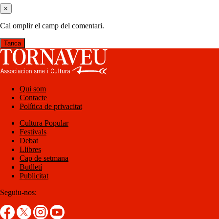
×
Cal omplir el camp del comentari.
Tanca
Qui som
Contacte
Política de privacitat
Cultura Popular
Festivals
Debat
Llibres
Cap de setmana
Butlletí
Publicitat
Seguiu-nos: