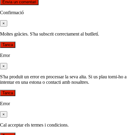
Confirmació
×
Moltes gràcies. S'ha subscrit correctament al butlletí.
Tanca
Error
×
S'ha produït un error en processar la seva alta. Si us plau torni-ho a
intentar en una estona o contacti amb nosaltres.
Tanca
Error
×
Cal acceptar els termes i condicions.