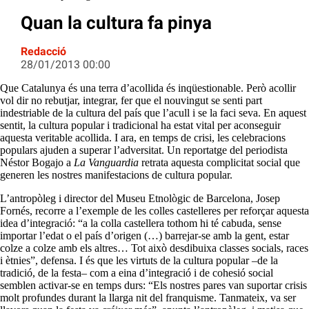
Quan la cultura fa pinya
Redacció
28/01/2013 00:00
Que Catalunya és una terra d’acollida és inqüestionable. Però acollir
vol dir no rebutjar, integrar, fer que el nouvingut se senti part
indestriable de la cultura del país que l’acull i se la faci seva. En aquest
sentit, la cultura popular i tradicional ha estat vital per aconseguir
aquesta veritable acollida. I ara, en temps de crisi, les celebracions
populars ajuden a superar l’adversitat. Un reportatge del periodista
Néstor Bogajo a
La Vanguardia
retrata aquesta complicitat social que
generen les nostres manifestacions de cultura popular.
L’antropòleg i director del Museu Etnològic de Barcelona, Josep
Fornés, recorre a l’exemple de les colles castelleres per reforçar aquesta
idea d’integració: “a la colla castellera tothom hi té cabuda, sense
importar l’edat o el país d’origen (…) barrejar-se amb la gent, estar
colze a colze amb els altres… Tot això desdibuixa classes socials, races
i ètnies”, defensa. I és que les virtuts de la cultura popular –de la
tradició, de la festa– com a eina d’integració i de cohesió social
semblen activar-se en temps durs: “Els nostres pares van suportar crisis
molt profundes durant la llarga nit del franquisme. Tanmateix, va ser