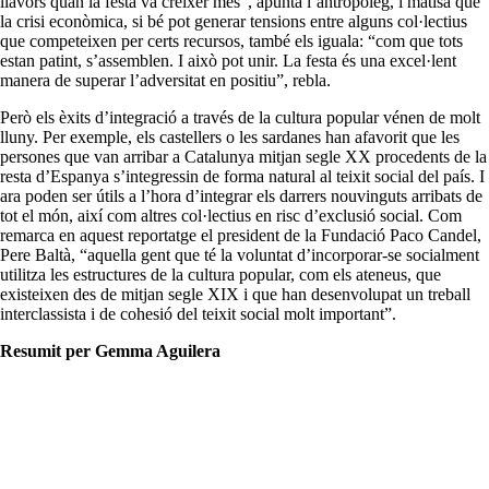
llavors quan la festa va créixer més”, apunta l’antropòleg, i matisa que
la crisi econòmica, si bé pot generar tensions entre alguns col·lectius
que competeixen per certs recursos, també els iguala: “com que tots
estan patint, s’assemblen. I això pot unir. La festa és una excel·lent
manera de superar l’adversitat en positiu”, rebla.
Però els èxits d’integració a través de la cultura popular vénen de molt
lluny. Per exemple, els castellers o les sardanes han afavorit que les
persones que van arribar a Catalunya mitjan segle XX procedents de la
resta d’Espanya s’integressin de forma natural al teixit social del país. I
ara poden ser útils a l’hora d’integrar els darrers nouvinguts arribats de
tot el món, així com altres col·lectius en risc d’exclusió social. Com
remarca en aquest reportatge el president de la Fundació Paco Candel,
Pere Baltà, “aquella gent que té la voluntat d’incorporar-se socialment
utilitza les estructures de la cultura popular, com els ateneus, que
existeixen des de mitjan segle XIX i que han desenvolupat un treball
interclassista i de cohesió del teixit social molt important”.
Resumit per Gemma Aguilera