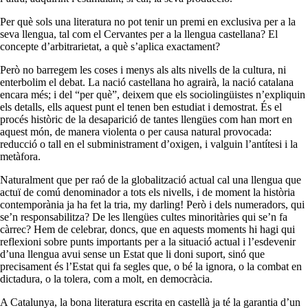
Per què sols una literatura no pot tenir un premi en exclusiva per a la
seva llengua, tal com el Cervantes per a la llengua castellana? El
concepte d’arbitrarietat, a què s’aplica exactament?
Però no barregem les coses i menys als alts nivells de la cultura, ni
enterbolim el debat. La nació castellana ho agrairà, la nació catalana
encara més; i del “per què”, deixem que els sociolingüistes n’expliquin
els detalls, ells aquest punt el tenen ben estudiat i demostrat. És el
procés històric de la desaparició de tantes llengües com han mort en
aquest món, de manera violenta o per causa natural provocada:
reducció o tall en el subministrament d’oxigen, i valguin l’antítesi i la
metàfora.
Naturalment que per raó de la globalització actual cal una llengua que
actuï de comú denominador a tots els nivells, i de moment la història
contemporània ja ha fet la tria, my darling! Però i dels numeradors, qui
se’n responsabilitza? De les llengües cultes minoritàries qui se’n fa
càrrec? Hem de celebrar, doncs, que en aquests moments hi hagi qui
reflexioni sobre punts importants per a la situació actual i l’esdevenir
d’una llengua avui sense un Estat que li doni suport, sinó que
precisament és l’Estat qui fa segles que, o bé la ignora, o la combat en
dictadura, o la tolera, com a molt, en democràcia.
A Catalunya, la bona literatura escrita en castellà ja té la garantia d’un