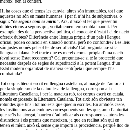
mereix, ben al contrari.
Hi ha coses que el temps les canvia, altres són immutables, tot i que
aquestes no són en mans humanes, i per fi n’hi ha de subjectives, o
sigui: “d
e segons com es mirin
”. Ara, d’això al fet que presentin
dubtes eterns a segons qui, veritablement em sembla inaudit. Per
exemple: des de la perspectiva política, el concepte d’estat i el de nació
ofereix dubtes? Diferència entre llengua pròpia d’un país i llengua
oficial, poden coincidir en situació normal però no confondre? Les lleis
són justes només pel sol fet de ser oficials? Cal preguntar-se si la
llengua catalana té el tracte que es mereix com a pròpia d’una nació
(avui sense Estat reconegut)? Cal preguntar-se si té la protecció que
necessita després de segles de supeditació a la potent llengua d’un
Estat modern organitzat de manera centrípeta i que sempre l’ha
combatuda?
Tot corpus literari escrit en llengua castellana, al marge de l’autoria i
per la simple raó de la naturalesa de la llengua, correspon a la
Literatura Castellana, i per la mateixa raó, tot corpus escrit en català,
només engrosseix la Literatura Catalana. Tot això són obvietats tan
rotundes que fins i tot molesta que quedin escrites. En ambdós casos,
les Institucions acadèmiques corresponents són les que, amb l’autoritat
que se’ls ha atorgat, haurien d’adjudicar als corresponents autors les
distincions i els premis que mereixen, ja que en realitat són qui en
tenen el mèrit, això sí, sense que importi la procedència, perquè lloc de