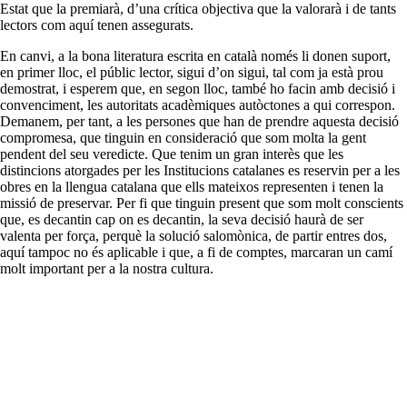
Estat que la premiarà, d’una crítica objectiva que la valorarà i de tants
lectors com aquí tenen assegurats.
En canvi, a la bona literatura escrita en català només li donen suport,
en primer lloc, el públic lector, sigui d’on sigui, tal com ja està prou
demostrat, i esperem que, en segon lloc, també ho facin amb decisió i
convenciment, les autoritats acadèmiques autòctones a qui correspon.
Demanem, per tant, a les persones que han de prendre aquesta decisió
compromesa, que tinguin en consideració que som molta la gent
pendent del seu veredicte. Que tenim un gran interès que les
distincions atorgades per les Institucions catalanes es reservin per a les
obres en la llengua catalana que ells mateixos representen i tenen la
missió de preservar. Per fi que tinguin present que som molt conscients
que, es decantin cap on es decantin, la seva decisió haurà de ser
valenta per força, perquè la solució salomònica, de partir entres dos,
aquí tampoc no és aplicable i que, a fi de comptes, marcaran un camí
molt important per a la nostra cultura.