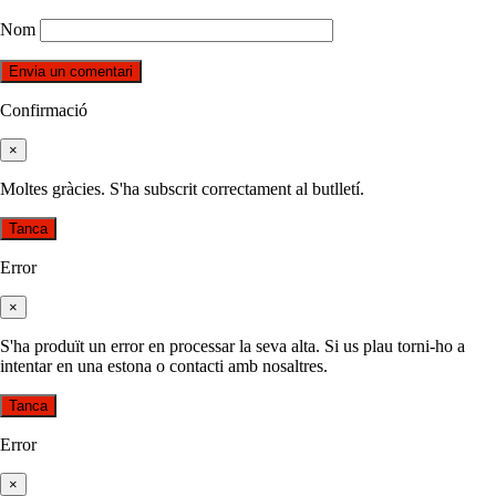
Nom
Confirmació
×
Moltes gràcies. S'ha subscrit correctament al butlletí.
Tanca
Error
×
S'ha produït un error en processar la seva alta. Si us plau torni-ho a
intentar en una estona o contacti amb nosaltres.
Tanca
Error
×