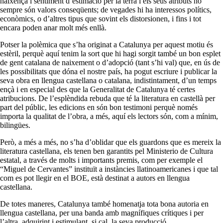
naixença i sentiment d’estimació per la terra i els seus atributs no
sempre són valors conseqüents; de vegades hi ha interessos polítics,
econòmics, o d’altres tipus que sovint els distorsionen, i fins i tot
encara poden anar molt més enllà.
Potser la polèmica que s’ha originat a Catalunya per aquest motiu és
estèril, perquè aquí tenim la sort que hi hagi sorgit també un bon esplet
de gent catalana de naixement o d’adopció (tant s’hi val) que, en ús de
les possibilitats que dóna el nostre país, ha pogut escriure i publicar la
seva obra en llengua castellana o catalana, indistintament, d’un temps
ençà i en especial des que la Generalitat de Catalunya té certes
atribucions. De l’esplèndida rebuda que té la literatura en castellà per
part del públic, les edicions en són bon testimoni perquè només
importa la qualitat de l’obra, a més, aquí els lectors són, com a mínim,
bilingües.
Però, a més a més, no s’ha d’oblidar que els guardons que es mereix la
literatura castellana, els tenen ben garantits pel Ministerio de Cultura
estatal, a través de molts i importants premis, com per exemple el
“Miguel de Cervantes” instituït a instàncies llatinoamericanes i que tal
com es pot llegir en el BOE, està destinat a autors en llengua
castellana.
De totes maneres, Catalunya també homenatja tota bona autoria en
llengua castellana, per una banda amb magnífiques crítiques i per
l’altra, adquirint i estimulant, si cal, la seva producció.