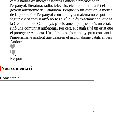
català hauria d'esmerçar esforços i diners a promocionar
l'espanyol: literatura, ràdio, televisió, etc... com mai ha fet el
govern autonòmic de Catalunya. Perquè? A un estat on la meitat
de la població té l'espanyol com a llengua materna no es pot
seguir vivint com si això no fos així, que és exactament el que fa
la Generalitat de Catalunya, precissament perquè no és un estat,
sinò una comunitat autònoma. Per cert, el català sí té un estat que
el protegeix: Andorra. Una altra cosa és el menyspreu constant i
l'imperialisme implícit que desprèn el nacionalisme català envers
Andorra.
1
Respon
Nou comentari
Comentari
*