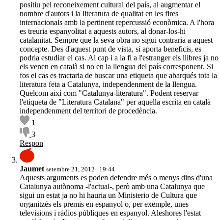
positiu pel reconeixement cultural del país, al augmentar el
nombre d'autors i la literatura de qualitat en les fires
internacionals amb la pertinent repercussió econòmica. A l'hora
es treuria espanyolitat a aquests autors, al donar-los-hi
catalanitat. Sempre que la seva obra no sigui contraria a aquest
concepte. Des d'aquest punt de vista, si aporta beneficis, es
podria estudiar el cas. Al cap i a la fi a l'estranger els llibres ja no
els venen en català si no en la llengua del país corresponent. Si
fos el cas es tractaria de buscar una etiqueta que abarqués tota la
literatura feta a Catalunya, independenment de la llengua.
Quelcom així com "Catalunya-literatura". Podent reservar
l'etiqueta de "Literatura Catalana" per aquella escrita en català
independenment del territori de procedència.
1
3
Respon
Jaumet
setembre 21, 2012 | 19:44
Aquests arguments es poden defendre més o menys dins d'una
Catalunya autònoma -l'actual-, però amb una Catalunya que
sigui un estat ja no hi hauria un Ministerio de Cultura que
organitzés els premis en espanyol o, per exemple, unes
televisions i ràdios públiques en espanyol. Aleshores l'estat