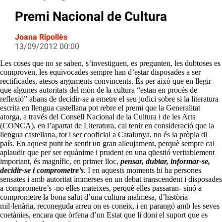
Premi Nacional de Cultura
Joana Ripollès
13/09/2012 00:00
Les coses que no se saben, s’investiguen, es pregunten, les dubtoses es
comproven, les equivocades sempre han d’estar disposades a ser
rectificades, atesos arguments convincents. És per això que en llegir
que algunes autoritats del món de la cultura “estan en procés de
reflexió” abans de decidir-se a emetre el seu judici sobre si la literatura
escrita en llengua castellana pot rebre el premi que la Generalitat
atorga, a través del Consell Nacional de la Cultura i de les Arts
(CONCA), en l’apartat de Literatura, cal tenir en consideració que la
llengua castellana, tot i ser cooficial a Catalunya, no és la pròpia dl
país. En aquest punt he sentit un gran alleujament, perquè sempre cal
aplaudir que per ser equànime i prudent en una qüestió veritablement
important, és magnífic, en primer lloc,
pensar, dubtar, informar-se,
decidir-se i comprometre’s
. I en aquests moments hi ha persones
sensates i amb autoritat immerses en un debat transcendent i disposades
a comprometre’s -no elles mateixes, perquè elles passaran- sinó a
comprometre la bona salut d’una cultura malmesa, d’història
mil·lenària, reconeguda arreu on es coneix, i en parangó amb les seves
coetànies, encara que òrfena d’un Estat que li doni el suport que es