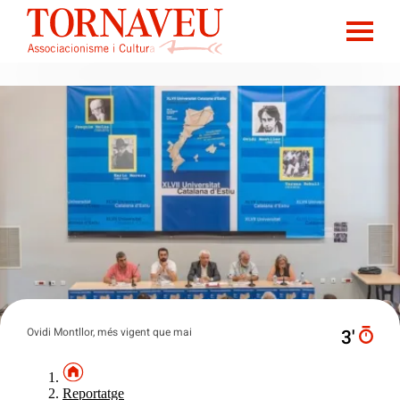
Ovidi Montllor, més vigent que mai
3′
Reportatge