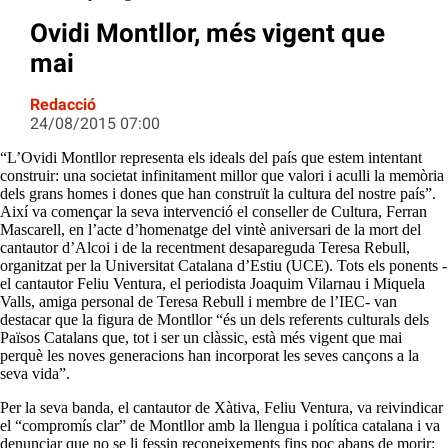
Ovidi Montllor, més vigent que
mai
Redacció
24/08/2015 07:00
“L’Ovidi Montllor representa els ideals del país que estem intentant
construir: una societat infinitament millor que valori i aculli la memòria
dels grans homes i dones que han construït la cultura del nostre país”.
Així va començar la seva intervenció el conseller de Cultura, Ferran
Mascarell, en l’acte d’homenatge del vintè aniversari de la mort del
cantautor d’Alcoi i de la recentment desapareguda Teresa Rebull,
organitzat per la Universitat Catalana d’Estiu (UCE). Tots els ponents -
el cantautor Feliu Ventura, el periodista Joaquim Vilarnau i Miquela
Valls, amiga personal de Teresa Rebull i membre de l’IEC- van
destacar que la figura de Montllor “és un dels referents culturals dels
Països Catalans que, tot i ser un clàssic, està més vigent que mai
perquè les noves generacions han incorporat les seves cançons a la
seva vida”.
Per la seva banda, el cantautor de Xàtiva, Feliu Ventura, va reivindicar
el “compromís clar” de Montllor amb la llengua i política catalana i va
denunciar que no se li fessin reconeixements fins poc abans de morir: