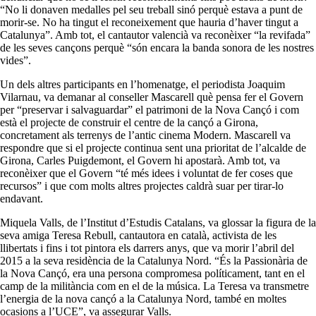
“No li donaven medalles pel seu treball sinó perquè estava a punt de
morir-se. No ha tingut el reconeixement que hauria d’haver tingut a
Catalunya”. Amb tot, el cantautor valencià va reconèixer “la revifada”
de les seves cançons perquè “són encara la banda sonora de les nostres
vides”.
Un dels altres participants en l’homenatge, el periodista Joaquim
Vilarnau, va demanar al conseller Mascarell què pensa fer el Govern
per “preservar i salvaguardar” el patrimoni de la Nova Cançó i com
està el projecte de construir el centre de la cançó a Girona,
concretament als terrenys de l’antic cinema Modern. Mascarell va
respondre que si el projecte continua sent una prioritat de l’alcalde de
Girona, Carles Puigdemont, el Govern hi apostarà. Amb tot, va
reconèixer que el Govern “té més idees i voluntat de fer coses que
recursos” i que com molts altres projectes caldrà suar per tirar-lo
endavant.
Miquela Valls, de l’Institut d’Estudis Catalans, va glossar la figura de la
seva amiga Teresa Rebull, cantautora en català, activista de les
llibertats i fins i tot pintora els darrers anys, que va morir l’abril del
2015 a la seva residència de la Catalunya Nord. “És la Passionària de
la Nova Cançó, era una persona compromesa políticament, tant en el
camp de la militància com en el de la música. La Teresa va transmetre
l’energia de la nova cançó a la Catalunya Nord, també en moltes
ocasions a l’UCE”, va assegurar Valls.