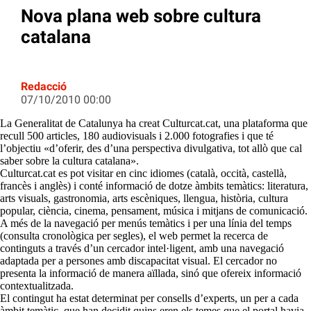
Nova plana web sobre cultura
catalana
Redacció
07/10/2010 00:00
La Generalitat de Catalunya ha creat Culturcat.cat, una plataforma que
recull 500 articles, 180 audiovisuals i 2.000 fotografies i que té
l’objectiu «d’oferir, des d’una perspectiva divulgativa, tot allò que cal
saber sobre la cultura catalana».
Culturcat.cat es pot visitar en cinc idiomes (català, occità, castellà,
francès i anglès) i conté informació de dotze àmbits temàtics: literatura,
arts visuals, gastronomia, arts escèniques, llengua, història, cultura
popular, ciència, cinema, pensament, música i mitjans de comunicació.
A més de la navegació per menús temàtics i per una línia del temps
(consulta cronològica per segles), el web permet la recerca de
continguts a través d’un cercador intel·ligent, amb una navegació
adaptada per a persones amb discapacitat visual. El cercador no
presenta la informació de manera aïllada, sinó que ofereix informació
contextualitzada.
El contingut ha estat determinat per consells d’experts, un per a cada
àmbit temàtic, que han decidit quins eren els temes que el portal havia