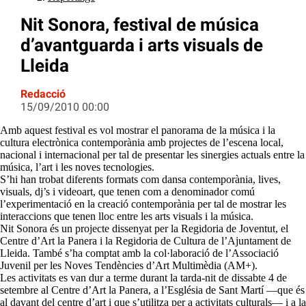
Nit Sonora, festival de música
d’avantguarda i arts visuals de
Lleida
Redacció
15/09/2010 00:00
Amb aquest festival es vol mostrar el panorama de la música i la
cultura electrònica contemporània amb projectes de l’escena local,
nacional i internacional per tal de presentar les sinergies actuals entre la
música, l’art i les noves tecnologies.
S’hi han trobat diferents formats com dansa contemporània, lives,
visuals, dj’s i videoart, que tenen com a denominador comú
l’experimentació en la creació contemporània per tal de mostrar les
interaccions que tenen lloc entre les arts visuals i la música.
Nit Sonora és un projecte dissenyat per la Regidoria de Joventut, el
Centre d’Art la Panera i la Regidoria de Cultura de l’Ajuntament de
Lleida. També s’ha comptat amb la col·laboració de l’Associació
Juvenil per les Noves Tendències d’Art Multimèdia (AM+).
Les activitats es van dur a terme durant la tarda-nit de dissabte 4 de
setembre al Centre d’Art la Panera, a l’Església de Sant Martí —que és
al davant del centre d’art i que s’utilitza per a activitats culturals— i a la