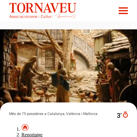
Més de 75 pessebres a Catalunya, València i Mallorca
3′
Reportatge