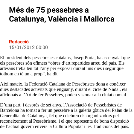
Més de 75 pessebres a
Catalunya, València i Mallorca
Redacció
15/01/2012 00:00
El president dels pessebristes catalans, Josep Porta, ha assenyalat que
els pessebres són efímers “obres d’art repartides arreu del país. Els
artesans treballen tot l’any per exposar durant uns dies i segur que
tothom en té un a prop”, ha dit.
Així mateix, la Federació Catalana de Pessebristes dona a conèixer
dues destacades activitats que enguany, durant el cicle de Nadal, els
aficionats a l’Art de fer Pessebres, poden visionar a la ciutat comtal.
D’una part, i després de set anys, l’Associació de Pessebristes de
Barcelona ha tornat a fer un pessebre a la galeria gòtica del Palau de la
Generalitat de Catalunya, fet que celebren els organitzadors pel
reconeixement al Pessebrisme, i el que representa de bona disposició
de l’actual govern envers la Cultura Popular i les Tradicions del país.