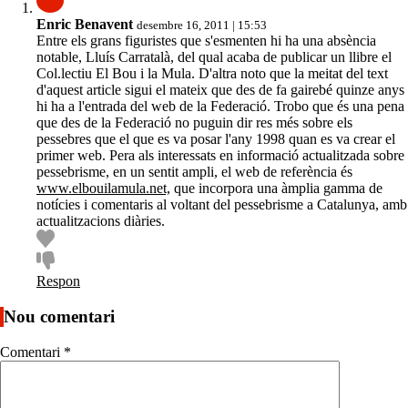
Enric Benavent
desembre 16, 2011 | 15:53
Entre els grans figuristes que s'esmenten hi ha una absència
notable, Lluís Carratalà, del qual acaba de publicar un llibre el
Col.lectiu El Bou i la Mula. D'altra noto que la meitat del text
d'aquest article sigui el mateix que des de fa gairebé quinze anys
hi ha a l'entrada del web de la Federació. Trobo que és una pena
que des de la Federació no puguin dir res més sobre els
pessebres que el que es va posar l'any 1998 quan es va crear el
primer web. Pera als interessats en informació actualitzada sobre
pessebrisme, en un sentit ampli, el web de referència és
www.elbouilamula.net,
que incorpora una àmplia gamma de
notícies i comentaris al voltant del pessebrisme a Catalunya, amb
actualitzacions diàries.
Respon
Nou comentari
Comentari
*