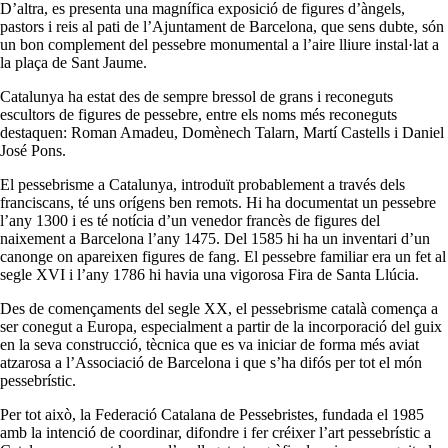
D’altra, es presenta una magnífica exposició de figures d’àngels,
pastors i reis al pati de l’Ajuntament de Barcelona, que sens dubte, són
un bon complement del pessebre monumental a l’aire lliure instal·lat a
la plaça de Sant Jaume.
Catalunya ha estat des de sempre bressol de grans i reconeguts
escultors de figures de pessebre, entre els noms més reconeguts
destaquen: Roman Amadeu, Domènech Talarn, Martí Castells i Daniel
José Pons.
El pessebrisme a Catalunya, introduït probablement a través dels
franciscans, té uns orígens ben remots. Hi ha documentat un pessebre
l’any 1300 i es té notícia d’un venedor francès de figures del
naixement a Barcelona l’any 1475. Del 1585 hi ha un inventari d’un
canonge on apareixen figures de fang. El pessebre familiar era un fet al
segle XVI i l’any 1786 hi havia una vigorosa Fira de Santa Llúcia.
Des de començaments del segle XX, el pessebrisme català comença a
ser conegut a Europa, especialment a partir de la incorporació del guix
en la seva construcció, tècnica que es va iniciar de forma més aviat
atzarosa a l’Associació de Barcelona i que s’ha difós per tot el món
pessebrístic.
Per tot això, la Federació Catalana de Pessebristes, fundada el 1985
amb la intenció de coordinar, difondre i fer créixer l’art pessebrístic a