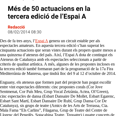
Més de 50 actuacions en la
tercera edició de l’Espai A
Redacció
08/02/2014 08:30
Des de fa tres anys, l’
Espai A
genera un circuit estable per als
espectacles amateurs. En aquesta tercera edició s’han superat les
cinquanta actuacions que seran vistes durant els propers quatre mesos a
una quinzena d’ateneus del país. Així, l’Espai A dota de contingut els
Ateneus de Catalunya amb els espectacles seleccionats a partir de
criteris de qualitat artística. A més, algunes de les propostes incloses en
la tercera edició també formaran part de la programació de la 17a Fira
Mediterrània de Manresa, que tindrà lloc del 9 al 12 d’octubre de 2014.
Enguany, els ateneus que formen part del projecte han pogut escollir
entre vint espectacles diferents: cinc propostes corals (Cor Jove
Sentmenat, Cor País Meu, Grup Vocal Zetzània, Actea, Ol’Green),
cinc espectacles de dansa (Esbart Dansaire De Mollet, Esbart Egarenc,
Esbart Sant Martí, Esbart Dansaire De Rubí, Grup Dansa Cor De
Catalunya), sis grups de teatre (Amics de les Arts de Terrassa, Cia.
Mala Fama “Els Carlins”, Filagarsa, Grup de Teatre del Centre de
Llorenç del Penedès, Sotacabina Teatre, Tequatre) i quatre concerts de