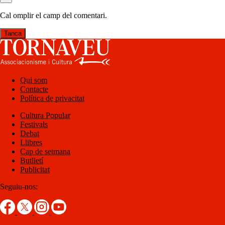
Cal omplir el camp del comentari.
Tanca
Qui som
Contacte
Política de privacitat
Cultura Popular
Festivals
Debat
Llibres
Cap de setmana
Butlletí
Publicitat
Seguiu-nos: