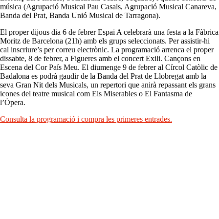
música (Agrupació Musical Pau Casals, Agrupació Musical Canareva,
Banda del Prat, Banda Unió Musical de Tarragona).
El proper dijous dia 6 de febrer Espai A celebrarà una festa a la Fàbrica
Moritz de Barcelona (21h) amb els grups seleccionats. Per assistir-hi
cal inscriure’s per correu electrònic. La programació arrenca el proper
dissabte, 8 de febrer, a Figueres amb el concert Exili. Cançons en
Escena del Cor País Meu. El diumenge 9 de febrer al Círcol Catòlic de
Badalona es podrà gaudir de la Banda del Prat de Llobregat amb la
seva Gran Nit dels Musicals, un repertori que anirà repassant els grans
icones del teatre musical com Els Miserables o El Fantasma de
l’Òpera.
Consulta la programació i compra les primeres entrades.