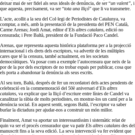
deixar mai de ser fidel als seus ideals de denúncia, de ser “
un valent”
, i
que aquesta, precisament, va ser “
tota una lliçó
” que li va transmetre.
L’acte, acollit a la seu del Col·legi de Periodistes de Catalunya, va
comptar, a més, amb la presentació de la presidenta del PEN Català,
Carme Arenas; Jordi Amat, editor d’
Els altres catalans
, edició no
censurada; i Pere Baltà, president de la Fundació Paco Candel.
Arenas, que representa aquesta històrica plataforma per a la projecció
internacional i els drets dels escriptors, va advertir de les múltiples
cares que té la censura, també actualment, en les societats
democràtiques. Va posar com a exemple l’autocensura que neix de la
por de la por dels escriptors de no trobar espais per publicar, cosa que
els porta a abandonar la denúncia als seus escrits.
Al seu torn, Baltà, després de fer un recordatori dels actes pendents de
celebració en la commemoració del 50è aniversari d’
Els altres
catalans
, va explicar que la lliçó d’escriure entre línies de Candel va
canalitzar la ràbia de molts periodistes, en mostrar-los un camí per a la
denúncia social. En aquest sentit, segons Baltà, l’escriptor va saber
burlar la dictadura per ajudar-nos a construir un món millor.
Finalment, Amat va aportar un interessantíssim i sistemàtic relat de
quin va ser el procés censurador que va patir
Els altres catalans
des del
manuscrit fins a la seva edició. La seva intervenció va fer evident que