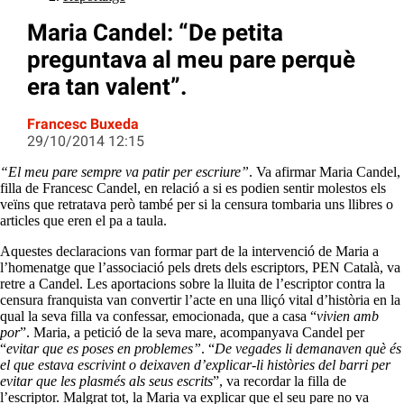
Maria Candel: “De petita
preguntava al meu pare perquè
era tan valent”.
Francesc Buxeda
29/10/2014 12:15
“El meu pare sempre va patir per escriure”
. Va afirmar Maria Candel,
filla de Francesc Candel, en relació a si es podien sentir molestos els
veïns que retratava però també per si la censura tombaria uns llibres o
articles que eren el pa a taula.
Aquestes declaracions van formar part de la intervenció de Maria a
l’homenatge que l’associació pels drets dels escriptors, PEN Català, va
retre a Candel. Les aportacions sobre la lluita de l’escriptor contra la
censura franquista van convertir l’acte en una lliçó vital d’història en la
qual la seva filla va confessar, emocionada, que a casa “
vivien amb
por
”. Maria, a petició de la seva mare, acompanyava Candel per
“
evitar que es poses en problemes”
. “
De vegades li demanaven què és
el que estava escrivint o deixaven d’explicar-li històries del barri per
evitar que les plasmés als seus escrits
”, va recordar la filla de
l’escriptor. Malgrat tot, la Maria va explicar que el seu pare no va