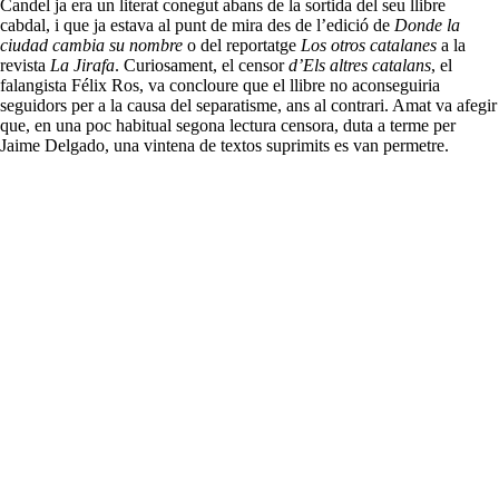
Candel ja era un literat conegut abans de la sortida del seu llibre
cabdal, i que ja estava al punt de mira des de l’edició de
Donde la
ciudad cambia su nombre
o del reportatge
Los otros catalanes
a la
revista
La Jirafa
. Curiosament, el censor
d’Els altres catalans
, el
falangista Félix Ros, va concloure que el llibre no aconseguiria
seguidors per a la causa del separatisme, ans al contrari. Amat va afegir
que, en una poc habitual segona lectura censora, duta a terme per
Jaime Delgado, una vintena de textos suprimits es van permetre.