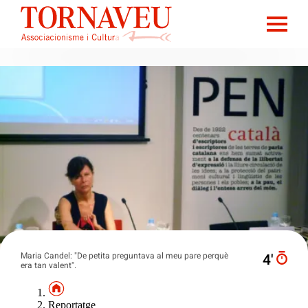
Maria Candel: "De petita preguntava al meu pare perquè
4′
era tan valent".
Reportatge