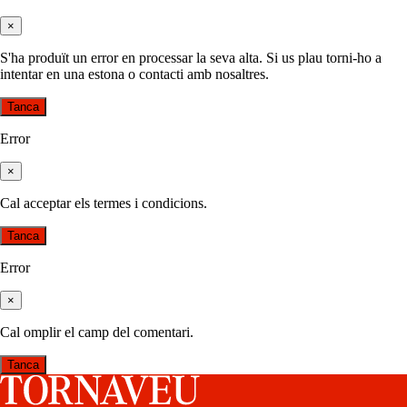
×
S'ha produït un error en processar la seva alta. Si us plau torni-ho a
intentar en una estona o contacti amb nosaltres.
Tanca
Error
×
Cal acceptar els termes i condicions.
Tanca
Error
×
Cal omplir el camp del comentari.
Tanca