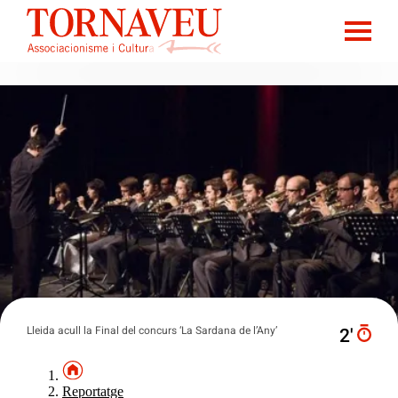
Lleida acull la Final del concurs ‘La Sardana de l’Any’
2′
Reportatge