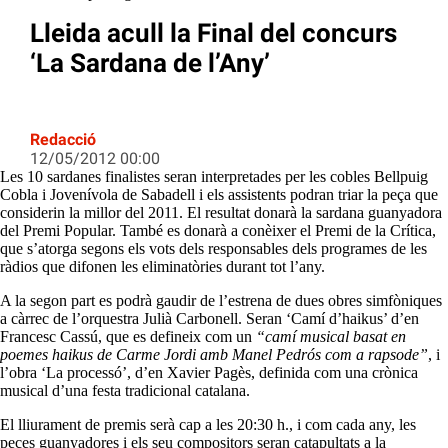
Lleida acull la Final del concurs
‘La Sardana de l’Any’
Redacció
12/05/2012 00:00
Les 10 sardanes finalistes seran interpretades per les cobles Bellpuig
Cobla i Jovenívola de Sabadell i els assistents podran triar la peça que
considerin la millor del 2011. El resultat donarà la sardana guanyadora
del Premi Popular. També es donarà a conèixer el Premi de la Crítica,
que s’atorga segons els vots dels responsables dels programes de les
ràdios que difonen les eliminatòries durant tot l’any.
A la segon part es podrà gaudir de l’estrena de dues obres simfòniques
a càrrec de l’orquestra Julià Carbonell. Seran ‘Camí d’haikus’ d’en
Francesc Cassú, que es defineix com un
“camí musical basat en
poemes haikus de Carme Jordi amb Manel Pedrós com a rapsode”
, i
l’obra ‘La processó’, d’en Xavier Pagès, definida com una crònica
musical d’una festa tradicional catalana.
El lliurament de premis serà cap a les 20:30 h., i com cada any, les
peces guanyadores i els seu compositors seran catapultats a la