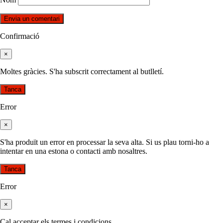
Confirmació
×
Moltes gràcies. S'ha subscrit correctament al butlletí.
Tanca
Error
×
S'ha produït un error en processar la seva alta. Si us plau torni-ho a
intentar en una estona o contacti amb nosaltres.
Tanca
Error
×
Cal acceptar els termes i condicions.