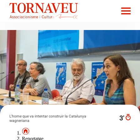
L'home que va intentar construir la Catalunya
3′
wagneriana
Reportatge