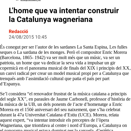
L’home que va intentar construir
la Catalunya wagneriana
Redacció
24/08/2015 10:45
És conegut per ser l’autor de les sardanes La Santa Espina, Les fulles
seques o La sardana de les monges. Però el compositor Enric Morera
(Barcelona, 1865- 1942) va ser molt més que un músic, va ser un
patriota, un home que va dedicar la seva vida a impulsar un gir
copernicà en el panorama musical de finals del XIX i principis del XX,
un canvi radical per crear un model musical propi per a Catalunya que
trenqués amb l’assimilació cultural que patia el país per part
d’Espanya.
Se’l considera “el renovador frustrat de la música catalana a principis
del segle XX”, en paraules de Jaume Carbonell, professor d’història de
la música de la UB, un dels ponents de l’acte d’homenatge a Enric
Morera en el 150è aniversari del seu naixement, que s’ha celebrat
durant la 47a Universitat Catalana d’Estiu (UCE). Morera, relata
aquest expert, “va intentar introduir els preceptes de l’òpera
Wagneriana, que triomfava al centre i nord d’Europa, a Catalunya on
el panorama musical estava dominat per la sarsuela, d’estètica