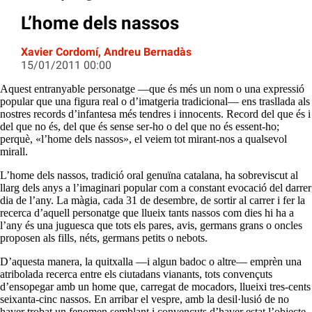
L’home dels nassos
Xavier Cordomí, Andreu Bernadàs
15/01/2011 00:00
Aquest entranyable personatge —que és més un nom o una expressió
popular que una figura real o d’imatgeria tradicional— ens trasllada als
nostres records d’infantesa més tendres i innocents. Record del que és i
del que no és, del que és sense ser-ho o del que no és essent-ho;
perquè, «l’home dels nassos», el veiem tot mirant-nos a qualsevol
mirall.
L’home dels nassos, tradició oral genuïna catalana, ha sobreviscut al
llarg dels anys a l’imaginari popular com a constant evocació del darrer
dia de l’any. La màgia, cada 31 de desembre, de sortir al carrer i fer la
recerca d’aquell personatge que llueix tants nassos com dies hi ha a
l’any és una juguesca que tots els pares, avis, germans grans o oncles
proposen als fills, néts, germans petits o nebots.
D’aquesta manera, la quitxalla —i algun badoc o altre— emprèn una
atribolada recerca entre els ciutadans vianants, tots convençuts
d’ensopegar amb un home que, carregat de mocadors, llueixi tres-cents
seixanta-cinc nassos. En arribar el vespre, amb la desil·lusió de no
haver trobat un fenomen semblant i convençuts d’haver estat l’objecte