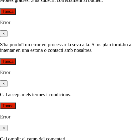
Moltes gràcies. S'ha subscrit correctament al butlletí.
Tanca
Error
×
S'ha produït un error en processar la seva alta. Si us plau torni-ho a
intentar en una estona o contacti amb nosaltres.
Tanca
Error
×
Cal acceptar els termes i condicions.
Tanca
Error
×
Cal omplir el camp del comentari.