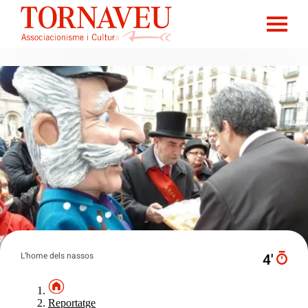
L’home dels nassos
4′
Reportatge