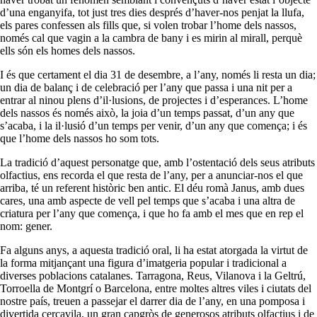
d’una enganyifa, tot just tres dies després d’haver-nos penjat la llufa,
els pares confessen als fills que, si volen trobar l’home dels nassos,
només cal que vagin a la cambra de bany i es mirin al mirall, perquè
ells són els homes dels nassos.
I és que certament el dia 31 de desembre, a l’any, només li resta un dia;
un dia de balanç i de celebració per l’any que passa i una nit per a
entrar al ninou plens d’il·lusions, de projectes i d’esperances. L’home
dels nassos és només això, la joia d’un temps passat, d’un any que
s’acaba, i la il·lusió d’un temps per venir, d’un any que comença; i és
que l’home dels nassos ho som tots.
La tradició d’aquest personatge que, amb l’ostentació dels seus atributs
olfactius, ens recorda el que resta de l’any, per a anunciar-nos el que
arriba, té un referent històric ben antic. El déu romà Janus, amb dues
cares, una amb aspecte de vell pel temps que s’acaba i una altra de
criatura per l’any que comença, i que ho fa amb el mes que en rep el
nom: gener.
Fa alguns anys, a aquesta tradició oral, li ha estat atorgada la virtut de
la forma mitjançant una figura d’imatgeria popular i tradicional a
diverses poblacions catalanes. Tarragona, Reus, Vilanova i la Geltrú,
Torroella de Montgrí o Barcelona, entre moltes altres viles i ciutats del
nostre país, treuen a passejar el darrer dia de l’any, en una pomposa i
divertida cercavila, un gran capgròs de generosos atributs olfactius i de