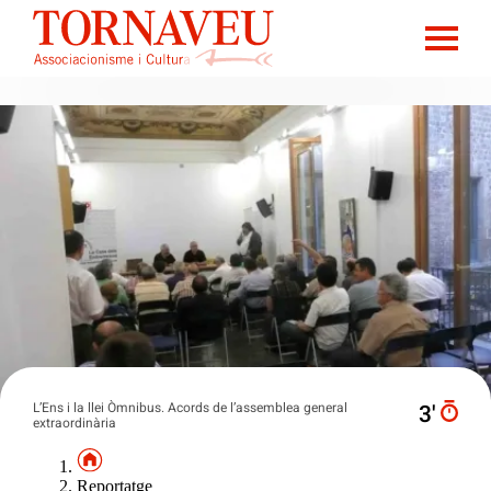
L’Ens i la llei Òmnibus. Acords de l’assemblea general
3′
extraordinària
Reportatge