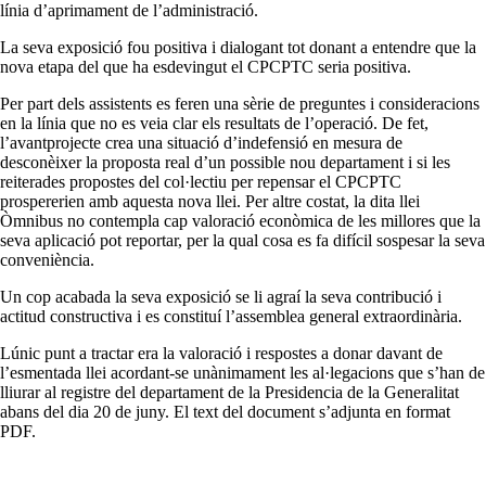
línia d’aprimament de l’administració.
La seva exposició fou positiva i dialogant tot donant a entendre que la
nova etapa del que ha esdevingut el CPCPTC seria positiva.
Per part dels assistents es feren una sèrie de preguntes i consideracions
en la línia que no es veia clar els resultats de l’operació. De fet,
l’avantprojecte crea una situació d’indefensió en mesura de
desconèixer la proposta real d’un possible nou departament i si les
reiterades propostes del col·lectiu per repensar el CPCPTC
prospererien amb aquesta nova llei. Per altre costat, la dita llei
Òmnibus no contempla cap valoració econòmica de les millores que la
seva aplicació pot reportar, per la qual cosa es fa difícil sospesar la seva
conveniència.
Un cop acabada la seva exposició se li agraí la seva contribució i
actitud constructiva i es constituí l’assemblea general extraordinària.
Lúnic punt a tractar era la valoració i respostes a donar davant de
l’esmentada llei acordant-se unànimament les al·legacions que s’han de
lliurar al registre del departament de la Presidencia de la Generalitat
abans del dia 20 de juny. El text del document s’adjunta en format
PDF.