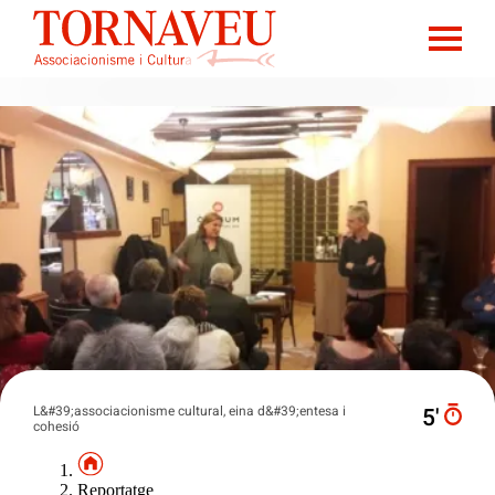
L&#39;associacionisme cultural, eina d&#39;entesa i
5′
cohesió
Reportatge