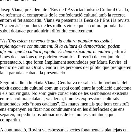
Josep Viana, president de l’Ens de l’Associacionisme Cultural Català,
va refermar el compromís de la confederació cultural amb la recerca
entorn el fet associatiu. Viana va presentar la Beca de l’Ens i la revista
“Canemàs” com dues de les millors eines que la cultura popular ha
sabut dotar-se per adquirir i difondre coneixement.
“
A l’Ens estem convençuts que la cultura popular necessitat
replantejar-se contínuament. Si la cultura és democràcia, podem
afirmar que la cultura popular és democràcia participativa
”, afirmà.
Unes declaracions que podrien resumir la filosofia del conjunt de la
presentació, i que foren àmpliament secundades per Marta Rovira, el
tècnic de cultura Oriol Cendra i les persones del públic que prengueren
la la paraula acabada la presentació.
Seguint la línia iniciada Viana, Cendra va ressaltar la importància del
teixit associatiu cultural com un espai comú entre la població autòctona
i els nouvinguts. No som gaire conscients de les semblances existents
entre la cultura catalana, va alertar, i moltes expressions culturals
importades pels “nous catalans”. Els marcs mentals que hem construït
ens empenyen en fixar-nos contínuament en les diferències que ens
separen, impedint-nos adonar-nos de les moltes similituds que
compartim.
A continuació, Rovira va esbossar aspectes fonamentals plantejats en