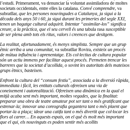
l’estudi. Primerament, va denunciar la voluntat assimiladora de moltes
societats occidentals, entre elles la catalana.
Convé comprendre
, va
subratllar,
que les persones nouvingudes a Catalunya, ja sigui a la
dècada dels anys 50 i 60, ja sigui durant les primeries del segle XXI,
tenen un bagatge cultural adquirit. Intentar “assimilar-los” significa
creure, a la pràctica, que el seu cervell és una
tabula rasa
susceptible
de ser plena amb tots els ritus, valors i creences que desitgem.
La realitat, afortunadament, és menys simplista. Sempre que un grup
ètnic arriba a una comunitat,
va subratllar Rovira,
existeix un procés
de mútua influència i aprenentatge. Els col·lectius de cultura popular
són un actiu immens per facilitar aquest procés. Permeten trencar les
barreres que la societat d’acollida, o sovint les autoritats dels mateixos
grups ètnics, basteixen.
Enfront la cultura del “consum festiu”, associada a la diversió ràpida,
immediata i fàcil, les entitats culturals ofereixen una via de
coneixement i autorealització. Ofereixen una dinàmica en la qual el
mitjà acaba sent més important, moltes vegades, que la finalitat:
preparar una obra de teatre amateur pot ser tant o més gratificant que
estrenar-la; innovar una coreografia gegantera tant o més plaent que
portar-la a plaça; idear una catifa tant o més divertit que col·locar les
flors al carrer… En aquests espais, on el què és molt més important
que el qui, els nouvinguts es poden sentir més acollits