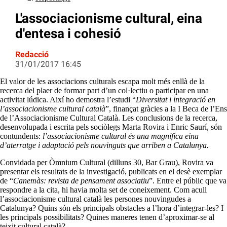
L'associacionisme cultural, eina
d'entesa i cohesió
Redacció
31/01/2017 16:45
El valor de les associacions culturals escapa molt més enllà de la
recerca del plaer de formar part d’un col·lectiu o participar en una
activitat lúdica. Així ho demostra l’estudi “
Diversitat i integració en
l’associacionisme cultural català
”, finançat gràcies a la I Beca de l’Ens
de l’Associacionisme Cultural Català. Les conclusions de la recerca,
desenvolupada i escrita pels sociòlegs Marta Rovira i Enric Saurí, són
contundents:
l’associacionisme cultural és una magnífica eina
d’aterratge i adaptació pels nouvinguts que arriben a Catalunya.
Convidada per Òmnium Cultural (dilluns 30, Bar Grau), Rovira va
presentar els resultats de la investigació, publicats en el desè exemplar
de “
Canemàs: revista de pensament associatiu
”. Entre el públic que va
respondre a la cita, hi havia molta set de coneixement. Com acull
l’associacionisme cultural català les persones nouvingudes a
Catalunya? Quins són els principals obstacles a l’hora d’integrar-les? I
les principals possibilitats? Quines maneres tenen d’aproximar-se al
teixit cultural català?