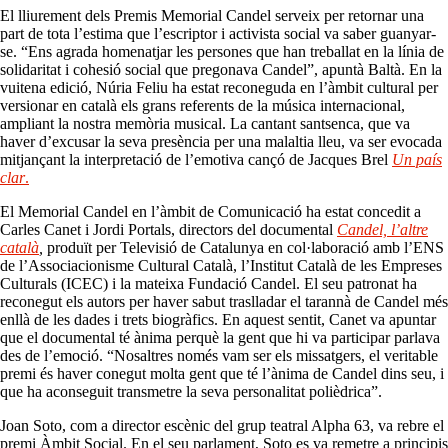
El lliurement dels Premis Memorial Candel serveix per retornar una
part de tota l’estima que l’escriptor i activista social va saber guanyar-
se. “Ens agrada homenatjar les persones que han treballat en la línia de
solidaritat i cohesió social que pregonava Candel”, apuntà Baltà. En la
vuitena edició, Núria Feliu ha estat reconeguda en l’àmbit cultural per
versionar en català els grans referents de la música internacional,
ampliant la nostra memòria musical. La cantant santsenca, que va
haver d’excusar la seva presència per una malaltia lleu, va ser evocada
mitjançant la interpretació de l’emotiva cançó de Jacques Brel
Un país
clar
.
El Memorial Candel en l’àmbit de Comunicació ha estat concedit a
Carles Canet i Jordi Portals, directors del documental
Candel, l’altre
català
,
produït per Televisió de Catalunya en col·laboració amb l’ENS
de l’Associacionisme Cultural Català, l’Institut Català de les Empreses
Culturals (ICEC) i la mateixa Fundació Candel. El seu patronat ha
reconegut els autors per haver sabut traslladar el tarannà de Candel més
enllà de les dades i trets biogràfics. En aquest sentit, Canet va apuntar
que el documental té ànima perquè la gent que hi va participar parlava
des de l’emoció. “Nosaltres només vam ser els missatgers, el veritable
premi és haver conegut molta gent que té l’ànima de Candel dins seu, i
que ha aconseguit transmetre la seva personalitat polièdrica”.
Joan Soto, com a director escènic del grup teatral Alpha 63, va rebre el
premi Àmbit Social. En el seu parlament, Soto es va remetre a principis