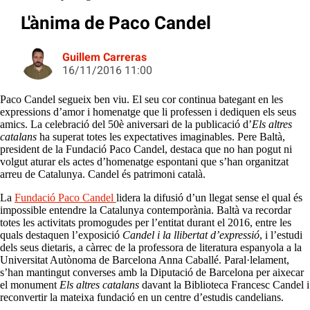
L'ànima de Paco Candel
Guillem Carreras
16/11/2016 11:00
Paco Candel segueix ben viu. El seu cor continua bategant en les
expressions d’amor i homenatge que li professen i dediquen els seus
amics. La celebració del 50è aniversari de la publicació d’
Els altres
catalans
ha superat totes les expectatives imaginables. Pere Baltà,
president de la Fundació Paco Candel, destaca que no han pogut ni
volgut aturar els actes d’homenatge espontani que s’han organitzat
arreu de Catalunya. Candel és patrimoni català.
La
Fundació Paco Candel
lidera la difusió d’un llegat sense el qual és
impossible entendre la Catalunya contemporània. Baltà va recordar
totes les activitats promogudes per l’entitat durant el 2016, entre les
quals destaquen l’exposició
Candel i la llibertat d’expressió
, i l’estudi
dels seus dietaris, a càrrec de la professora de literatura espanyola a la
Universitat Autònoma de Barcelona Anna Caballé. Paral·lelament,
s’han mantingut converses amb la Diputació de Barcelona per aixecar
el monument
Els altres catalans
davant la Biblioteca Francesc Candel i
reconvertir la mateixa fundació en un centre d’estudis candelians.