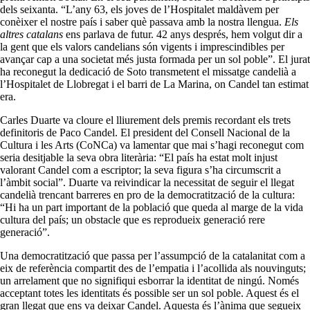
dels seixanta. “L’any 63, els joves de l’Hospitalet maldàvem per
conèixer el nostre país i saber què passava amb la nostra llengua.
Els
altres catalans
ens parlava de futur. 42 anys després, hem volgut dir a
la gent que els valors candelians són vigents i imprescindibles per
avançar cap a una societat més justa formada per un sol poble”. El jurat
ha reconegut la dedicació de Soto transmetent el missatge candelià a
l’Hospitalet de Llobregat i el barri de La Marina, on Candel tan estimat
era.
Carles Duarte va cloure el lliurement dels premis recordant els trets
definitoris de Paco Candel. El president del Consell Nacional de la
Cultura i les Arts (CoNCa) va lamentar que mai s’hagi reconegut com
seria desitjable la seva obra literària: “El país ha estat molt injust
valorant Candel com a escriptor; la seva figura s’ha circumscrit a
l’àmbit social”. Duarte va reivindicar la necessitat de seguir el llegat
candelià trencant barreres en pro de la democratització de la cultura:
“Hi ha un part important de la població que queda al marge de la vida
cultura del país; un obstacle que es reprodueix generació rere
generació”.
Una democratització que passa per l’assumpció de la catalanitat com a
eix de referència compartit des de l’empatia i l’acollida als nouvinguts;
un arrelament que no signifiqui esborrar la identitat de ningú. Només
acceptant totes les identitats és possible ser un sol poble. Aquest és el
gran llegat que ens va deixar Candel. Aquesta és l’ànima que segueix