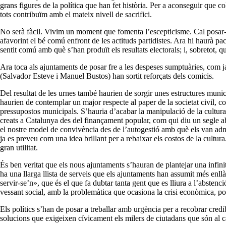
grans figures de la política que han fet història. Per a aconseguir que c
tots contribuïm amb el mateix nivell de sacrifici.
No serà fàcil. Vivim un moment que fomenta l’escepticisme. Cal posar-se 
afavorint el bé comú enfront de les actituds partidistes. Ara hi haurà 
sentit comú amb què s’han produït els resultats electorals; i, sobretot, q
Ara toca als ajuntaments de posar fre a les despeses sumptuàries, com ja 
(Salvador Esteve i Manuel Bustos) han sortit reforçats dels comicis.
Del resultat de les urnes també haurien de sorgir unes estructures muni
haurien de contemplar un major respecte al paper de la societat civil, 
pressupostos municipals. S’hauria d’acabar la manipulació de la cultura,
creats a Catalunya des del finançament popular, com qui diu un segle aba
el nostre model de convivència des de l’autogestió amb què els van admi
ja es preveu com una idea brillant per a rebaixar els costos de la cultur
gran utilitat.
És ben veritat que els nous ajuntaments s’hauran de plantejar una infini
ha una llarga llista de serveis que els ajuntaments han assumit més enllà
servir-se’n», que és el que fa dubtar tanta gent que es lliura a l’abstenc
vessant social, amb la problemàtica que ocasiona la crisi econòmica, pot
Els polítics s’han de posar a treballar amb urgència per a recobrar credib
solucions que exigeixen cívicament els milers de ciutadans que són al ca