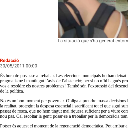
La situació que s'ha generat entor
Redacció
30/05/2011 00:00
És hora de posar-se a treballar. Les eleccions municipals ho han deixat p
pragmatisme i mantingut l’avís de l’abstenció; per si no n’hi hagués pr
vos a resoldre els nostres problemes! També són l’expressió del desencí
de la política.
No és un bon moment per governar. Obliga a prendre massa decisions im
la realitat, protegint la despesa essencial i sacrificant tot el que sigu
passat de rosca, que no hem tingut mai riquesa suficient per a viure co
nou pas. Cal escoltar la gent; posar-se a treballar per la democràcia tran
Potser és aquest el moment de la regeneració democràtica. Pot arribar a s