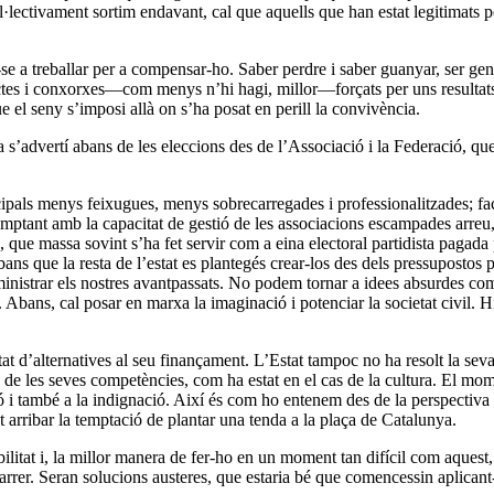
ol·lectivament sortim endavant, cal que aquells que han estat legitimats p
a treballar per a compensar-ho. Saber perdre i saber guanyar, ser generó
pactes i conxorxes—com menys n’hi hagi, millor—forçats per uns resultats
ue el seny s’imposi allà on s’ha posat en perill la convivència.
s’advertí abans de les eleccions des de l’Associació i la Federació, que r
cipals menys feixugues, menys sobrecarregades i professionalitzades; fa
comptant amb la capacitat de gestió de les associacions escampades arre
 que massa sovint s’ha fet servir com a eina electoral partidista pagada 
ns que la resta de l’estat es plantegés crear-los des dels pressupostos p
nistrar els nostres avantpassats. No podem tornar a idees absurdes com l
a. Abans, cal posar en marxa la imaginació i potenciar la societat civil.
tat d’alternatives al seu finançament. L’Estat tampoc no ha resolt la sev
 de les seves competències, com ha estat en el cas de la cultura. El mome
ió i també a la indignació. Així és com ho entenem des de la perspectiva cu
 arribar la temptació de plantar una tenda a la plaça de Catalunya.
ilitat i, la millor manera de fer-ho en un moment tan difícil com aquest, 
rrer. Seran solucions austeres, que estaria bé que comencessin aplicant-