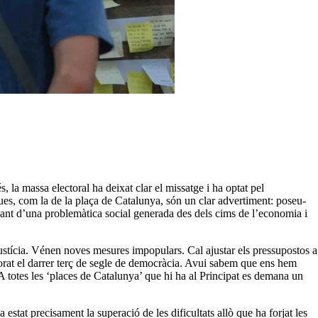
, la massa electoral ha deixat clar el missatge i ha optat pel
ques, com la de la plaça de Catalunya, són un clar advertiment: poseu-
avant d’una problemàtica social generada des dels cims de l’economia i
tícia. Vénen noves mesures impopulars. Cal ajustar els pressupostos a
corporat el darrer terç de segle de democràcia. Avui sabem que ens hem
A totes les ‘places de Catalunya’ que hi ha al Principat es demana un
estat precisament la superació de les dificultats allò que ha forjat les