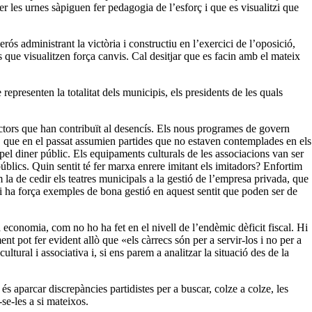
er les urnes sàpiguen fer pedagogia de l’esforç i que es visualitzi que
s administrant la victòria i constructiu en l’exercici de l’oposició,
 que visualitzen força canvis. Cal desitjar que es facin amb el mateix
epresenten la totalitat dels municipis, els presidents de les quals
ctors que han contribuït al desencís. Els nous programes de govern
u, que en el passat assumien partides que no estaven contemplades en els
pel diner públic. Els equipaments culturals de les associacions van ser
úblics. Quin sentit té fer marxa enrere imitant els imitadors? Enfortim
a de cedir els teatres municipals a la gestió de l’empresa privada, que
 Hi ha força exemples de bona gestió en aquest sentit que poden ser de
a economia, com no ho ha fet en el nivell de l’endèmic dèficit fiscal. Hi
nt pot fer evident allò que «els càrrecs són per a servir-los i no per a
ltural i associativa i, si ens parem a analitzar la situació des de la
és aparcar discrepàncies partidistes per a buscar, colze a colze, les
se-les a si mateixos.