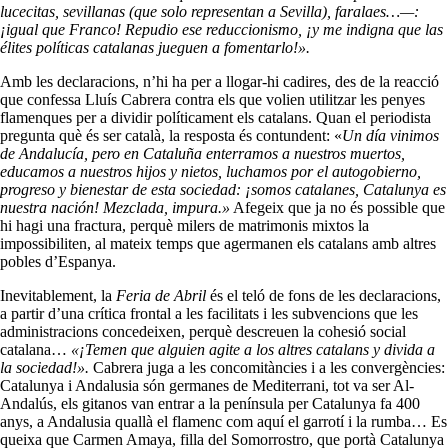
lucecitas, sevillanas (que solo representan a Sevilla), faralaes…—:
¡igual que Franco! Repudio ese reduccionismo, ¡y me indigna que las
élites políticas catalanas jueguen a fomentarlo!».
Amb les declaracions, n’hi ha per a llogar-hi cadires, des de la reacció
que confessa Lluís Cabrera contra els que volien utilitzar les penyes
flamenques per a dividir políticament els catalans. Quan el periodista
pregunta què és ser català, la resposta és contundent: «
Un día vinimos
de Andalucía, pero en Cataluña enterramos a nuestros muertos,
educamos a nuestros hijos y nietos, luchamos por el autogobierno,
progreso y bienestar de esta sociedad: ¡somos catalanes, Catalunya es
nuestra nación! Mezclada, impura.»
Afegeix que ja no és possible que
hi hagi una fractura, perquè milers de matrimonis mixtos la
impossibiliten, al mateix temps que agermanen els catalans amb altres
pobles d’Espanya.
Inevitablement, la
Feria de Abril
és el teló de fons de les declaracions,
a partir d’una crítica frontal a les facilitats i les subvencions que les
administracions concedeixen, perquè descreuen la cohesió social
catalana…
«¡Temen que alguien agite a los altres catalans y divida a
la sociedad!».
Cabrera juga a les concomitàncies i a les convergències:
Catalunya i Andalusia són germanes de Mediterrani, tot va ser Al-
Andalús, els gitanos van entrar a la península per Catalunya fa 400
anys, a Andalusia quallà el flamenc com aquí el garrotí i la rumba… Es
queixa que Carmen Amaya, filla del Somorrostro, que portà Catalunya