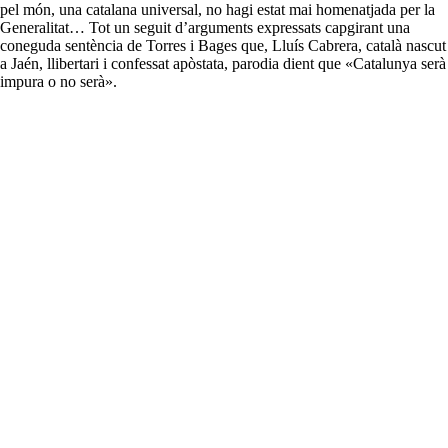
pel món, una catalana universal, no hagi estat mai homenatjada per la
Generalitat… Tot un seguit d’arguments expressats capgirant una
coneguda sentència de Torres i Bages que, Lluís Cabrera, català nascut
a Jaén, llibertari i confessat apòstata, parodia dient que «Catalunya serà
impura o no serà».