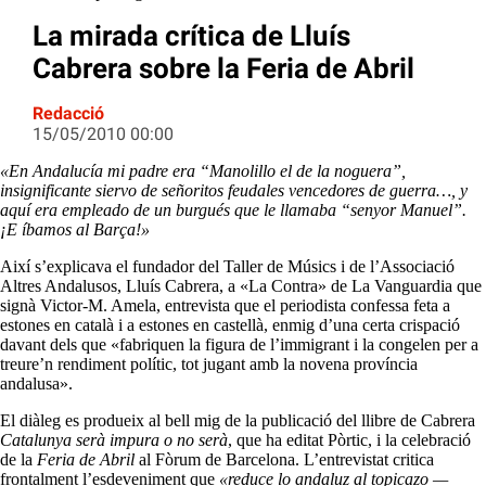
La mirada crítica de Lluís
Cabrera sobre la Feria de Abril
Redacció
15/05/2010 00:00
«En Andalucía mi padre era “Manolillo el de la noguera”,
insignificante siervo de señoritos feudales vencedores de guerra…, y
aquí era empleado de un burgués que le llamaba “senyor Manuel”.
¡E íbamos al Barça!»
Així s’explicava el fundador del Taller de Músics i de l’Associació
Altres Andalusos, Lluís Cabrera, a «La Contra» de La Vanguardia que
signà Victor-M. Amela, entrevista que el periodista confessa feta a
estones en català i a estones en castellà, enmig d’una certa crispació
davant dels que «fabriquen la figura de l’immigrant i la congelen per a
treure’n rendiment polític, tot jugant amb la novena província
andalusa».
El diàleg es produeix al bell mig de la publicació del llibre de Cabrera
Catalunya serà impura o no serà
, que ha editat Pòrtic, i la celebració
de la
Feria de Abril
al Fòrum de Barcelona. L’entrevistat critica
frontalment l’esdeveniment que
«reduce lo andaluz al topicazo —