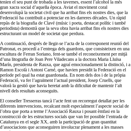
tenien el seu punt de trobada a les tavernes, essent l’alcohol la més
gran xacra social d’aquella època. Aviat el moviment coral
desenvolupà la societat civil que ha arribat fins els nostres dies, que la
Federació ha contribuït a potenciar en les darreres dècades. Un ràpid
repàs de la biografia de Clavé (músic i poeta, destacat polític i també
periodista) demostrà que la seva obra havia arribat fins els nostres dies
estructurant un model de societat que perdura.
A continuació, després de llegir-se l’acta de la corresponent reunió del
Patronat, es procedí a l’entrega dels guardons, que consisteixen en una
escultura de Ferran Soriano, fent-se també el reconeixement per mitjà
d’una litografia de Joan Pere Viladecans a la doctora Maria Lluïsa
Marín, presidenta de Rauxa, que agraí emocionadament la distinció, i a
Ramon Escolà i Antoni Carné, que havien presidit la Federació en el
període pel qual ha estat guardonada. En nom dels dos i de la pròpia
Federació, va fer l’agraïment l’actual president, Josep Cruells, que
valorà la gestió que havia heretat amb la dificultat de mantenir l’alt
nivell dels resultats aconseguits.
El conseller Tresserras tancà l’acte fent un recorregut detallat per les
diferents intervencions, recalcant molt especialment l’aspecte social de
l’obra que porta a terme l’Associació Rauxa i posant èmfasi en la
construcció de les estructures socials que van fer possible l’entrada de
Catalunya en el segle XX, amb la participació de gran quantitat
d’associacions que aconseguiren involucrar plenament a les masses