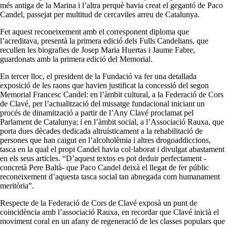
més antiga de la Marina i l’altra perquè havia creat el gegantó de Paco
Candel, passejat per multitud de cercaviles arreu de Catalunya.
Fet aquest reconeixement amb el corresponent diploma que
l’acreditava, presentà la primera edició dels Fulls Candelians, que
recullen les biografies de Josep Maria Huertas i Jaume Fabre,
guardonats amb la primera edició del Memorial.
En tercer lloc, el president de la Fundació va fer una detallada
exposició de les raons que havien justificat la concessió del segon
Memorial Francesc Candel: en l’àmbit cultural, a la Federació de Cors
de Clavé, per l’actualització del missatge fundacional iniciant un
procés de dinamització a partir de l’Any Clavé proclamat pel
Parlament de Catalunya; i en l’àmbit social, a l’Associació Rauxa, que
porta dues dècades dedicada altruísticament a la rehabilitació de
persones que han caigut en l’alcoholèmia i altres drogoaddiccions,
tasca en la qual el propi Candel havia col·laborat i divulgat abastament
en els seus articles. “D’aquest textos es pot deduir perfectament -
concretà Pere Baltà- que Paco Candel deixà el llegat de fer públic
reconeixement d’aquesta tasca social tan abnegada com humanament
meritòria”.
Respecte de la Federació de Cors de Clavé exposà un punt de
coincidència amb l’associació Rauxa, en recordar que Clavé inicià el
moviment coral en un afany de regeneració de les classes populars que