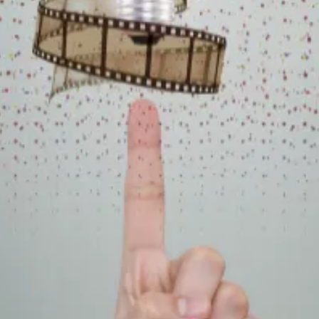
presenta films de qualitat per estrenar.
el·lícules no estrenades a les sales comercials, que fins i tot han estat 
rtunitat d’arribar al públic. La Federació Catalana de Cineclubs, amb la
an en exclusiva, en versió original subtitulada.
ometen a projectar les primeres quatre pel·lícules del projecte, amb la
eu interessant per projecció, car es garanteix, d’entrada, un mínim de p
sible. Començarà Aureliano Amadei, director de “20 sigarette”. La trobad