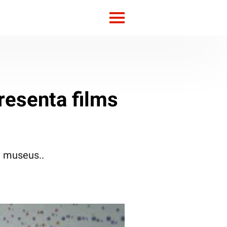
resenta films
s, museus..