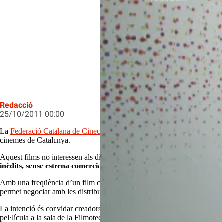
La Federació Catalana de Cineclubs 
Redacció
25/10/2011 00:00
La
Federació Catalana de Cineclubs
presenta en exclusiva una sèrie de p
cinemes de Catalunya.
Aquest films no interessen als distribuïdors comercials i no tenen l’opo
inèdits, sense estrena comercial a l’estat espanyol
, i que es presentar
Amb una freqüència d’un film cada trimestre, aquests cineclubs es compr
permet negociar amb les distribuïdores internacionals o productors un pr
La intenció és convidar creadors relacionats amb el film quan sigui pos
pel·lícula a la sala de la Filmoteca de Catalunya.