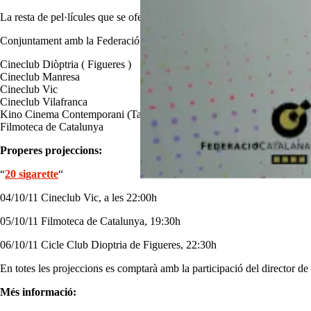
La resta de pel·lícules que se ofereixen són “La vida útil”, “The Temp
Conjuntament amb la Federació catalana de cineclubs, participen en aqu
Cineclub Diòptria ( Figueres )
Cineclub Manresa
Cineclub Vic
Cineclub Vilafranca
Kino Cinema Contemporani (Tarragona)
Filmoteca de Catalunya
Properes projeccions:
“
20 sigarette
“
04/10/11 Cineclub Vic, a les 22:00h
05/10/11 Filmoteca de Catalunya, 19:30h
06/10/11 Cicle Club Dioptria de Figueres, 22:30h
En totes les projeccions es comptarà amb la participació del director de l
Més informació: