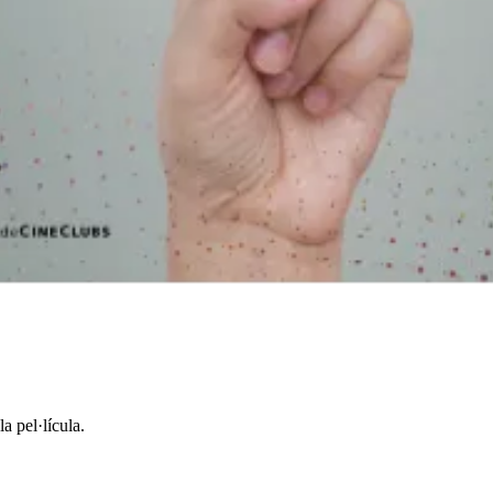
tation of Sant Tony” i “Criying with Laughter”.
est projecte:
a pel·lícula.