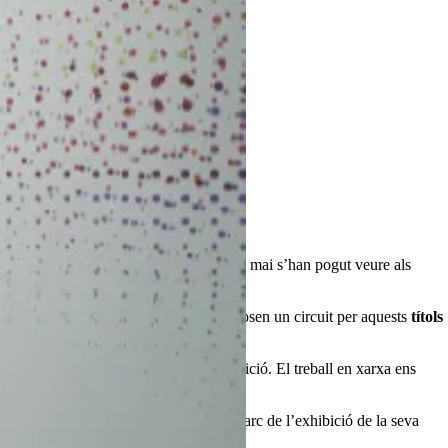
premiades a festivals de referència, i que mai s’han pogut veure als
 complicitat de diversos cineclubs, proposen un circuit per aquests
títols
 convicció d’anar sumant punts d’exhibició. El treball en xarxa ens
rojeccions.
a amb el director es realitzarà en el marc de l’exhibició de la seva