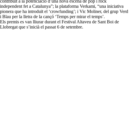
contribuït a la potenciació d’una nova escena de pop i rock
independent fet a Catalunya”; la plataforma Verkami, “una iniciativa
pionera que ha introduït el ‘crowfunding’; i Vic Moliner, del grup Verd
i Blau per la lletra de la cançó ‘Temps per mirar el temps’.
Els premis es van lliurar durant el Festival Altaveu de Sant Boi de
Llobregat que s’inicià el passat 6 de setembre.