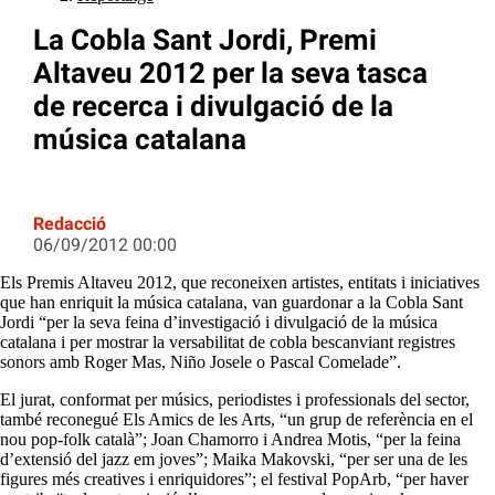
La Cobla Sant Jordi, Premi
Altaveu 2012 per la seva tasca
de recerca i divulgació de la
música catalana
Redacció
06/09/2012 00:00
Els Premis Altaveu 2012, que reconeixen artistes, entitats i iniciatives
que han enriquit la música catalana, van guardonar a la Cobla Sant
Jordi “per la seva feina d’investigació i divulgació de la música
catalana i per mostrar la versabilitat de cobla bescanviant registres
sonors amb Roger Mas, Niño Josele o Pascal Comelade”.
El jurat, conformat per músics, periodistes i professionals del sector,
també reconegué Els Amics de les Arts, “un grup de referència en el
nou pop-folk català”; Joan Chamorro i Andrea Motis, “per la feina
d’extensió del jazz em joves”; Maika Makovski, “per ser una de les
figures més creatives i enriquidores”; el festival PopArb, “per haver