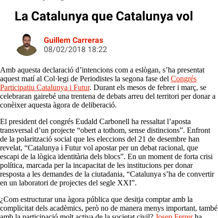
La Catalunya que Catalunya vol
Guillem Carreras
08/02/2018 18:22
Amb aquesta declaració d’intencions com a eslògan, s’ha presentat
aquest matí al Col·legi de Periodistes la segona fase del
Congrés
Participatiu Catalunya i Futur
. Durant els mesos de febrer i març, se
celebraran gairebé una trentena de debats arreu del territori per donar a
conèixer aquesta àgora de deliberació.
El president del congrés Eudald Carbonell ha ressaltat l’aposta
transversal d’un projecte “obert a tothom, sense distincions”. Enfront
de la polarització social que les eleccions del 21 de desembre han
revelat, “Catalunya i Futur vol apostar per un debat racional, que
escapi de la lògica identitària dels blocs”. En un moment de forta crisi
política, marcada per la incapacitat de les institucions per donar
resposta a les demandes de la ciutadania, “Catalunya s’ha de convertir
en un laboratori de projectes del segle XXI”.
¿Com estructurar una àgora pública que desitja comptar amb la
complicitat dels acadèmics, però no de manera menys important, també
amb la participació molt activa de la societat civil?
Josep Ferrer
ha