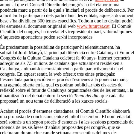
anunciat que el Consell Directiu del congrés ha fet elaborar una
ponència marc a partir de la qual s’iniciarà el procés de deliberació. Per
a facilitar la participació dels particulars i les entitats, aquesta document
base s’ha dividit en 300 temes específics. Tothom que ho desitgi podrà
fer esmenes al document original al web
www.futurcat.cat
. El Comitè
Científic del congrés, ha revelat el vicepresident quart, valorarà quines
d’aquestes aportacions poden ser-hi incorporades.
És precisament la possibilitat de participar-hi telemàticament, ha
subratllat Jordi Manyà, la principal diferència entre Catalunya i Futur el
Congrés de la Cultura Catalana celebrat fa 40 anys. Internet permetrà
adreçar-se als 7.5 milions de catalans que actualment resideixen a
Catalunya, animant-los constantment a participar activament en el
congrés. En aquest sentit, la web ofereix tres eines principals:
l’esmentada participació en el procés d’esmenes a la ponència marc,
una agenda oberta en la qual es podran publicitar tots els actes de
reflexió sobre el futur de Catalunya organitzades des de les entitats, i la
dinamització del debat entorn la secció
Tema del dia,
que cada dia
proposarà un nou tema de deliberació a les xarxes socials.
Acabat el procés d’esmenes ciutadanes, el Comitè Científic elaborarà
una proposta de conclusions entre el juliol i setembre. El nou redactat
serà sotmès a un segon procés d’esmenes i a les sessions presencials de
cloenda de les sis àrees d’anàlisi proposades pel congrés, que se
celebraran durant cinc cap de setmana consecutius del mes de