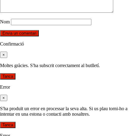
Nom
Confirmació
×
Moltes gràcies. S'ha subscrit correctament al butlletí.
Tanca
Error
×
S'ha produït un error en processar la seva alta. Si us plau torni-ho a
intentar en una estona o contacti amb nosaltres.
Tanca
Error