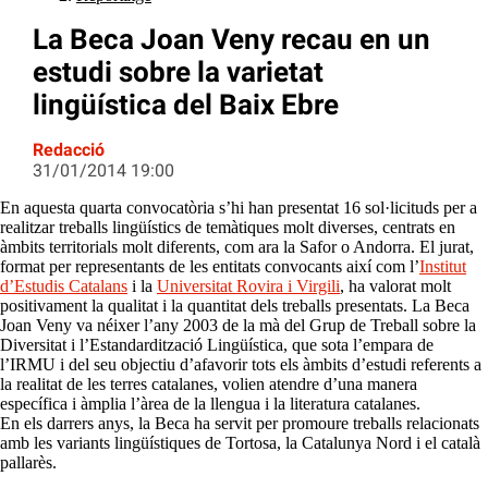
La Beca Joan Veny recau en un
estudi sobre la varietat
lingüística del Baix Ebre
Redacció
31/01/2014 19:00
En aquesta quarta convocatòria s’hi han presentat 16 sol·licituds per a
realitzar treballs lingüístics de temàtiques molt diverses, centrats en
àmbits territorials molt diferents, com ara la Safor o Andorra. El jurat,
format per representants de les entitats convocants així com l’
Institut
d’Estudis Catalans
i la
Universitat Rovira i Virgili
, ha valorat molt
positivament la qualitat i la quantitat dels treballs presentats. La Beca
Joan Veny va néixer l’any 2003 de la mà del Grup de Treball sobre la
Diversitat i l’Estandardització Lingüística, que sota l’empara de
l’IRMU i del seu objectiu d’afavorir tots els àmbits d’estudi referents a
la realitat de les terres catalanes, volien atendre d’una manera
específica i àmplia l’àrea de la llengua i la literatura catalanes.
En els darrers anys, la Beca ha servit per promoure treballs relacionats
amb les variants lingüístiques de Tortosa, la Catalunya Nord i el català
pallarès.