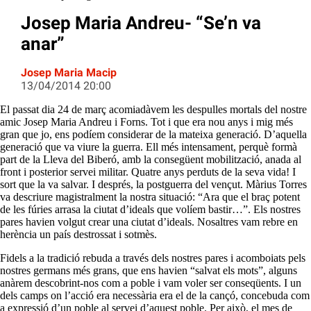
Josep Maria Andreu- “Se’n va
anar”
Josep Maria Macip
13/04/2014 20:00
El passat dia 24 de març acomiadàvem les despulles mortals del nostre
amic Josep Maria Andreu i Forns. Tot i que era nou anys i mig més
gran que jo, ens podíem considerar de la mateixa generació. D’aquella
generació que va viure la guerra. Ell més intensament, perquè formà
part de la Lleva del Biberó, amb la consegüent mobilització, anada al
front i posterior servei militar. Quatre anys perduts de la seva vida! I
sort que la va salvar. I després, la postguerra del vençut. Màrius Torres
va descriure magistralment la nostra situació: “Ara que el braç potent
de les fúries arrasa la ciutat d’ideals que volíem bastir…”. Els nostres
pares havien volgut crear una ciutat d’ideals. Nosaltres vam rebre en
herència un país destrossat i sotmès.
Fidels a la tradició rebuda a través dels nostres pares i acomboiats pels
nostres germans més grans, que ens havien “salvat els mots”, alguns
anàrem descobrint-nos com a poble i vam voler ser conseqüents. I un
dels camps on l’acció era necessària era el de la cançó, concebuda com
a expressió d’un poble al servei d’aquest poble. Per això, el mes de