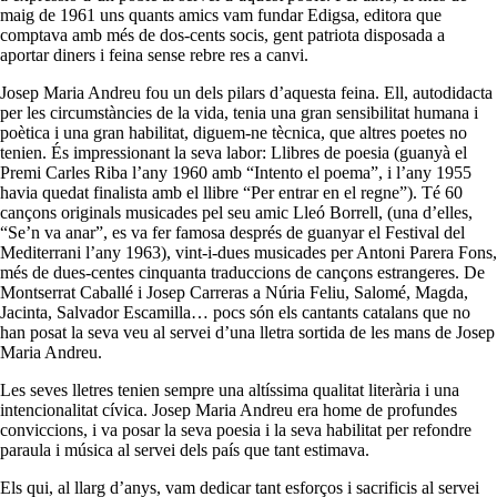
maig de 1961 uns quants amics vam fundar Edigsa, editora que
comptava amb més de dos-cents socis, gent patriota disposada a
aportar diners i feina sense rebre res a canvi.
Josep Maria Andreu fou un dels pilars d’aquesta feina. Ell, autodidacta
per les circumstàncies de la vida, tenia una gran sensibilitat humana i
poètica i una gran habilitat, diguem-ne tècnica, que altres poetes no
tenien. És impressionant la seva labor: Llibres de poesia (guanyà el
Premi Carles Riba l’any 1960 amb “Intento el poema”, i l’any 1955
havia quedat finalista amb el llibre “Per entrar en el regne”). Té 60
cançons originals musicades pel seu amic Lleó Borrell, (una d’elles,
“Se’n va anar”, es va fer famosa després de guanyar el Festival del
Mediterrani l’any 1963), vint-i-dues musicades per Antoni Parera Fons,
més de dues-centes cinquanta traduccions de cançons estrangeres. De
Montserrat Caballé i Josep Carreras a Núria Feliu, Salomé, Magda,
Jacinta, Salvador Escamilla… pocs són els cantants catalans que no
han posat la seva veu al servei d’una lletra sortida de les mans de Josep
Maria Andreu.
Les seves lletres tenien sempre una altíssima qualitat literària i una
intencionalitat cívica. Josep Maria Andreu era home de profundes
conviccions, i va posar la seva poesia i la seva habilitat per refondre
paraula i música al servei dels país que tant estimava.
Els qui, al llarg d’anys, vam dedicar tant esforços i sacrificis al servei