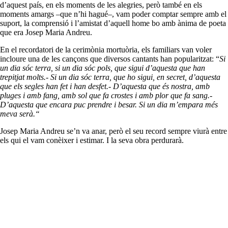
d’aquest país, en els moments de les alegries, però també en els
moments amargs –que n’hi hagué–, vam poder comptar sempre amb el
suport, la comprensió i l’amistat d’aquell home bo amb ànima de poeta
que era Josep Maria Andreu.
En el recordatori de la cerimònia mortuòria, els familiars van voler
incloure una de les cançons que diversos cantants han popularitzat: “
Si
un dia sóc terra, si un dia sóc pols, que sigui d’aquesta que han
trepitjat molts.- Si un dia sóc terra, que ho sigui, en secret, d’aquesta
que els segles han fet i han desfet.- D’aquesta que és nostra, amb
pluges i amb fang, amb sol que fa crostes i amb plor que fa sang.-
D’aquesta que encara puc prendre i besar. Si un dia m’empara més
meva serà.“
Josep Maria Andreu se’n va anar, però el seu record sempre viurà entre
els qui el vam conèixer i estimar. I la seva obra perdurarà.