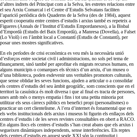
d’altres
indrets del Principat com a la Selva, les estretes relacions entre
el seu Arxiu Comarcal i el Centre d’Estudis Selvatans faciliten
l’aparició periòdica dels Quaderns de la Selva (des de 1984), aquest
esperit cooperatiu entre centres d’estudis i arxius també es repeteix a
Figueres (Annals de l’Institut d’Estudis Empordanesos), a la Bisbal
d’Empordà (Estudis del Baix Empordà), a Manresa (Dovella), a Falset
(
Lo
Violí) i en l’àmbit local a Constantí (Estudis de Constantí), per
posar unes mostres significatives.
En els períodes de crisi econòmica es veu més la necessària unió
d’esforços entre societat civil i administracions, no sols pel tema de
finançament, sinó també per aprofitar els migrats recursos humans, en
alguns municipis o comarques els tècnics d’un arxiu, d’un museu o
d’una biblioteca, poden esdevenir uns veritables promotors culturals,
que sense oblidar les seves funcions, ajuden a articular o a consolidar
els centres d’estudis del seu àmbit geogràfic, som conscients que en el
territori la casuística és molt diversa i que al final es tracta de persones,
unes amb més o menys empatia i fins i tot una petita minoria pot
utilitzar els seus càrrecs públics en benefici propi (personalismes) o
practicar un cert clientelisme. A l’era d’internet és fonamental que en
els webs institucionals dels arxius i museus hi figurin els enllaços dels
centres d’estudis i de les seves revistes consultables en obert a
RACO
.
En alguns llocs els centres d’estudis s’han creat abans que els arxius i
segueixen dinàmiques independents, sense interferències. Els reptes
dels centres d’estudis en aquest segle XXI són la continuïtat i