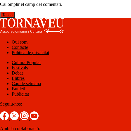
Cal omplir el camp del comentari.
Tanca
Qui som
Contacte
Política de privacitat
Cultura Popular
Festivals
Debat
Llibres
Cap de setmana
Butlletí
Publicitat
Seguiu-nos:
Amb la col·laboració: