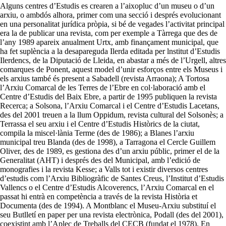
Alguns centres d’Estudis es crearen a l’aixopluc d’un museu o d’un
arxiu, o ambdós alhora, primer com una secció i després evolucionant
en una personalitat jurídica pròpia, si bé de vegades l’activitat principal
era la de publicar una revista, com per exemple a Tàrrega que des de
l’any 1989 apareix anualment Urtx, amb finançament municipal, que
ha fet suplència a la desapareguda Ilerda editada per
lnstitut
d’Estudis
Ilerdencs, de la Diputació de Lleida, en abastar a més de l’Urgell, altres
comarques de Ponent, aquest model d’unir esforços entre els Museus i
els arxius també és present a Sabadell (revista
Arraona
); A Tortosa
l’Arxiu Comarcal de les Terres de l’Ebre en col·laboració amb el
Centre d’Estudis del Baix Ebre, a partir de 1995 publiquen la revista
Recerca; a Solsona, l’Arxiu Comarcal i el Centre d’Estudis Lacetans,
des del 2001 treuen a la llum
Oppidum
, revista cultural del Solsonès; a
Terrassa el seu arxiu i el Centre d’Estudis Històrics de la ciutat,
compila la miscel·lània Terme (des de 1986); a Blanes l’arxiu
municipal treu Blanda (des de 1998), a Tarragona el Cercle Guillem
Oliver, des de 1989,
es
gestiona des d’un arxiu públic, primer el de la
Generalitat (
AHT
) i després des del Municipal, amb l’edició de
monografies i la revista
Kesse
; a Valls tot i existir diversos centres
d’estudis com l’Arxiu Bibliogràfic de Santes Creus, l’Institut d’Estudis
Vallencs o el Centre d’Estudis Alcoverencs, l’Arxiu Comarcal en el
passat hi entrà en competència a través de la revista Història et
Documenta (des de 1994). A Montblanc el Museu-Arxiu substituí el
seu Butlletí en paper per una revista electrònica, Podall (des del 2001),
coexistint amb l’Aplec de Treballs del
CECB
(fundat el 1978). En