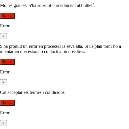
Moltes gràcies. S'ha subscrit correctament al butlletí.
Tanca
Error
×
S'ha produït un error en processar la seva alta. Si us plau torni-ho a
intentar en una estona o contacti amb nosaltres.
Tanca
Error
×
Cal acceptar els termes i condicions.
Tanca
Error
×