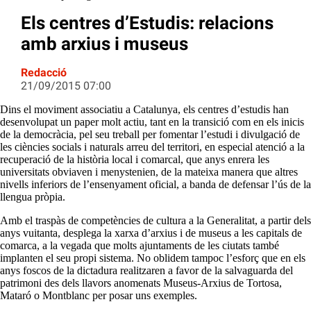
Els centres d’Estudis: relacions
amb arxius i museus
Redacció
21/09/2015 07:00
Dins el moviment associatiu a Catalunya, els centres d’estudis han
desenvolupat un paper molt actiu, tant en la transició com en els inicis
de la democràcia, pel seu treball per fomentar l’estudi i divulgació de
les ciències socials i naturals arreu del territori, en especial atenció a la
recuperació de la història local i comarcal, que anys enrera les
universitats obviaven i menystenien, de la mateixa manera que altres
nivells inferiors de l’ensenyament oficial, a banda de defensar l’ús de la
llengua pròpia.
Amb el traspàs de competències de cultura a la Generalitat, a partir dels
anys vuitanta, desplega la xarxa d’arxius i de museus a les capitals de
comarca, a la vegada que molts ajuntaments de les ciutats també
implanten el seu propi sistema. No oblidem tampoc l’esforç que en els
anys foscos de la dictadura realitzaren a favor de la salvaguarda del
patrimoni des dels llavors anomenats Museus-Arxius de Tortosa,
Mataró o Montblanc per posar uns exemples.