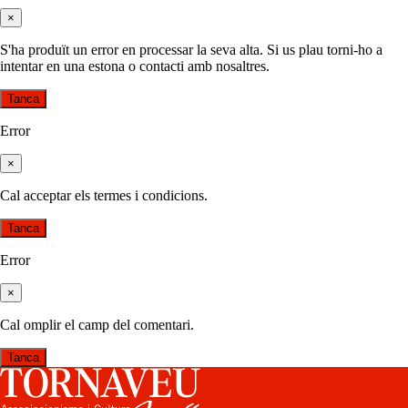
×
S'ha produït un error en processar la seva alta. Si us plau torni-ho a
intentar en una estona o contacti amb nosaltres.
Tanca
Error
×
Cal acceptar els termes i condicions.
Tanca
Error
×
Cal omplir el camp del comentari.
Tanca