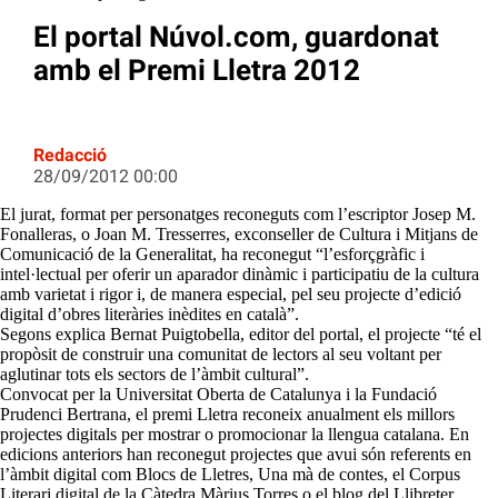
El portal Núvol.com, guardonat
amb el Premi Lletra 2012
Redacció
28/09/2012 00:00
El jurat, format per personatges reconeguts com l’escriptor Josep M.
Fonalleras, o Joan M. Tresserres, exconseller de Cultura i Mitjans de
Comunicació de la Generalitat, ha reconegut “l’esforçgràfic i
intel·lectual per oferir un aparador dinàmic i participatiu de la cultura
amb varietat i rigor i, de manera especial, pel seu projecte d’edició
digital d’obres literàries inèdites en català”.
Segons explica Bernat Puigtobella, editor del portal, el projecte “té el
propòsit de construir una comunitat de lectors al seu voltant per
aglutinar tots els sectors de l’àmbit cultural”.
Convocat per la Universitat Oberta de Catalunya i la Fundació
Prudenci Bertrana, el premi Lletra reconeix anualment els millors
projectes digitals per mostrar o promocionar la llengua catalana. En
edicions anteriors han reconegut projectes que avui són referents en
l’àmbit digital com Blocs de Lletres, Una mà de contes, el Corpus
Literari digital de la Càtedra Màrius Torres o el blog del Llibreter.