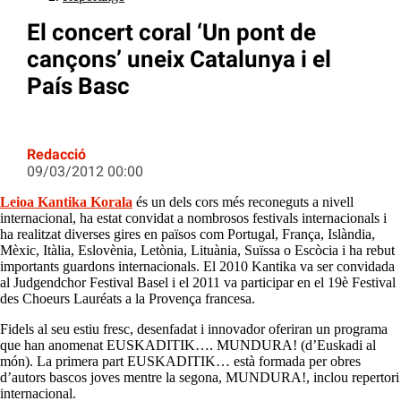
El concert coral ‘Un pont de
cançons’ uneix Catalunya i el
País Basc
Redacció
09/03/2012 00:00
Leioa Kantika Korala
és un dels cors més reconeguts a nivell
internacional, ha estat convidat a nombrosos festivals internacionals i
ha realitzat diverses gires en països com Portugal, França, Islàndia,
Mèxic, Itàlia, Eslovènia, Letònia, Lituània, Suïssa o Escòcia i ha rebut
importants guardons internacionals. El 2010 Kantika va ser convidada
al Judgendchor Festival Basel i el 2011 va participar en el 19è Festival
des Choeurs Lauréats a la Provença francesa.
Fidels al seu estiu fresc, desenfadat i innovador oferiran un programa
que han anomenat EUSKADITIK…. MUNDURA! (d’Euskadi al
món). La primera part EUSKADITIK… està formada per obres
d’autors bascos joves mentre la segona, MUNDURA!, inclou repertori
internacional.