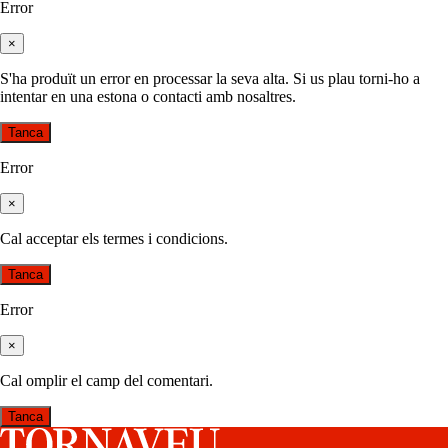
Error
×
S'ha produït un error en processar la seva alta. Si us plau torni-ho a
intentar en una estona o contacti amb nosaltres.
Tanca
Error
×
Cal acceptar els termes i condicions.
Tanca
Error
×
Cal omplir el camp del comentari.
Tanca