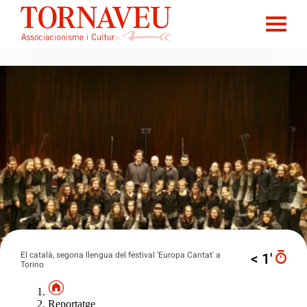
El català, segona llengua del festival 'Europa Cantat' a
< 1′
Torino
Reportatge