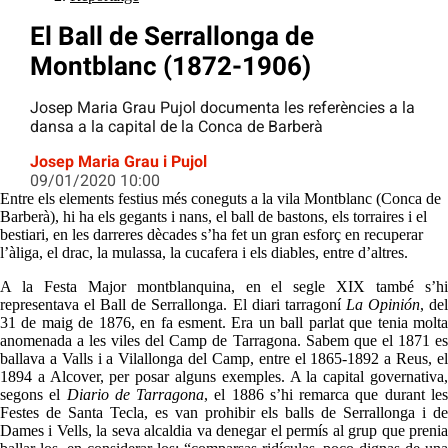
El Ball de Serrallonga de
Montblanc (1872-1906)
Josep Maria Grau Pujol documenta les referències a la
dansa a la capital de la Conca de Barberà
Josep Maria Grau i Pujol
09/01/2020 10:00
Entre els elements festius més coneguts a la vila Montblanc (Conca de
Barberà), hi ha els gegants i nans, el ball de bastons, els torraires i el
bestiari, en les darreres dècades s’ha fet un gran esforç en recuperar
l’àliga, el drac, la mulassa, la cucafera i els diables, entre d’altres.
A la Festa Major montblanquina, en el segle XIX també s’hi
representava el Ball de Serrallonga. El diari tarragoní
La Opinión
, de
31 de maig de 1876, en fa esment. Era un ball parlat que tenia molta
anomenada a les viles del Camp de Tarragona. Sabem que el 1871 es
ballava a Valls i a Vilallonga del Camp, entre el 1865-1892 a Reus, el
1894 a Alcover, per posar alguns exemples. A la capital governativa,
segons el
Diario de Tarragona
, el 1886 s’hi remarca que durant le
Festes de Santa Tecla, es van prohibir els balls de Serrallonga i de
Dames i Vells, la seva alcaldia va denegar el permís al grup que prenia