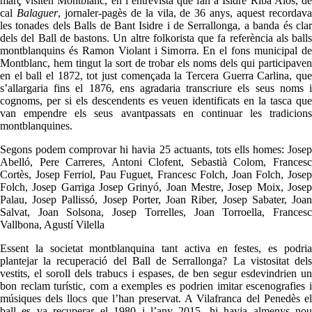
març visiten Montblanc, en l’entrevista que fan a Isidre Riba Alós, de
cal
Balaguer
, jornaler-pagès de la vila, de 36 anys, aquest recordav
les tonades dels Balls de Bant Isidre i de Serrallonga, a banda és clar
dels del Ball de bastons. Un altre folkorista que fa referència als balls
montblanquins és Ramon Violant i Simorra. En el fons municipal de
Montblanc, hem tingut la sort de trobar els noms dels qui participaven
en el ball el 1872, tot just començada la Tercera Guerra Carlina, que
s’allargaria fins el 1876, ens agradaria transcriure els seus noms i
cognoms, per si els descendents es veuen identificats en la tasca que
van empendre els seus avantpassats en continuar les tradicions
montblanquines.
Segons podem comprovar hi havia 25 actuants, tots ells homes: Josep
Abelló, Pere Carreres, Antoni Clofent, Sebastià Colom, Francesc
Cortès, Josep Ferriol, Pau Fuguet, Francesc Folch, Joan Folch, Josep
Folch, Josep Garriga Josep Grinyó, Joan Mestre, Josep Moix, Josep
Palau, Josep Pallissó, Josep Porter, Joan Riber, Josep Sabater, Joan
Salvat, Joan Solsona, Josep Torrelles, Joan Torroella, Francesc
Vallbona, Agustí Vilella
Essent la societat montblanquina tant activa en festes, es podria
plantejar la recuperació del Ball de Serrallonga? La vistositat dels
vestits, el soroll dels trabucs i espases, de ben segur esdevindrien un
bon reclam turístic, com a exemples es podrien imitar escenografies i
músiques dels llocs que l’han preservat. A Vilafranca del Penedès el
ball es va recuperar el 1980 i l’any 2015, hi havia almenys nou