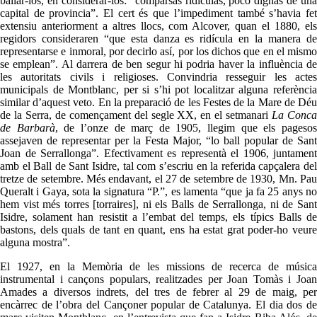
ballar-los, en considerar-los: “comparsas ridículas, poco dignas de una
capital de provincia”. El cert és que l’impediment també s’havia fet
extensiu anteriorment a altres llocs, com Alcover, quan el 1880, els
regidors consideraren “que esta danza es ridícula en la manera de
representarse e inmoral, por decirlo así, por los dichos que en el mismo
se emplean”. Al darrera de ben segur hi podria haver la influència de
les autoritats civils i religioses. Convindria resseguir les actes
municipals de Montblanc, per si s’hi pot localitzar alguna referència
similar d’aquest veto. En la preparació de les Festes de la Mare de Déu
de la Serra, de començament del segle XX, en el setmanari
La Conc
de Barbarà
, de l’onze de març de 1905, llegim que els pageso
assejaven de representar per la Festa Major, “lo ball popular de Sant
Joan de Serrallonga”. Efectivament es representà el 1906, juntament
amb el Ball de Sant Isidre, tal com s’escriu en la referida capçalera del
tretze de setembre. Més endavant, el 27 de setembre de 1930, Mn. Pau
Queralt i Gaya, sota la signatura “P.”, es lamenta “que ja fa 25 anys no
hem vist més torres [torraires], ni els Balls de Serrallonga, ni de Sant
Isidre, solament han resistit a l’embat del temps, els típics Balls de
bastons, dels quals de tant en quant, ens ha estat grat poder-ho veure
alguna mostra”.
El 1927, en la Memòria de les missions de recerca de música
instrumental i cançons populars, realitzades per Joan Tomàs i Joan
Amades a diversos indrets, del tres de febrer al 29 de maig, per
encàrrec de l’obra del Cançoner popular de Catalunya. El dia dos de