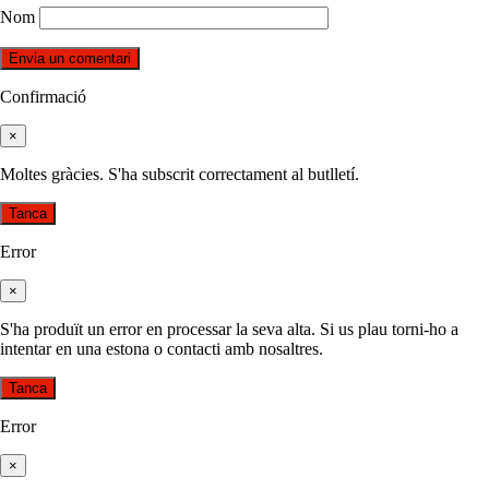
Nom
Confirmació
×
Moltes gràcies. S'ha subscrit correctament al butlletí.
Tanca
Error
×
S'ha produït un error en processar la seva alta. Si us plau torni-ho a
intentar en una estona o contacti amb nosaltres.
Tanca
Error
×