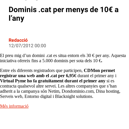
Dominis .cat per menys de 10€ a
l’any
Redacció
12/07/2012 00:00
El preu mig d’un domini .cat es situa entorn els 30 € per any. Aquesta
iniciativa ofereix fins a 5.000 dominis per sota dels 10 €
.
Entre els diferents registradors que participen,
CDMon permet
registrar una web amb el .cat per 6,95€
durant el primer any i
Virtual Pyme ho fa gratuïtament durant el primer any
si es
contracta qualsevol altre servei. Les altres companyies que s’han
adherit a la campanya són Netim, Dondominio.com, Dina hosting,
Serveis web, Entorno digital i Blacknight solutions.
Més informació