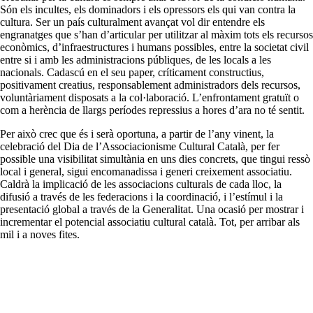
Són els incultes, els dominadors i els opressors els qui van contra la
cultura. Ser un país culturalment avançat vol dir entendre els
engranatges que s’han d’articular per utilitzar al màxim tots els recursos
econòmics, d’infraestructures i humans possibles, entre la societat civil
entre si i amb les administracions públiques, de les locals a les
nacionals. Cadascú en el seu paper, críticament constructius,
positivament creatius, responsablement administradors dels recursos,
voluntàriament disposats a la col·laboració. L’enfrontament gratuït o
com a herència de llargs períodes repressius a hores d’ara no té sentit.
Per això crec que és i serà oportuna, a partir de l’any vinent, la
celebració del Dia de l’Associacionisme Cultural Català, per fer
possible una visibilitat simultània en uns dies concrets, que tingui ressò
local i general, sigui encomanadissa i generi creixement associatiu.
Caldrà la implicació de les associacions culturals de cada lloc, la
difusió a través de les federacions i la coordinació, i l’estímul i la
presentació global a través de la Generalitat. Una ocasió per mostrar i
incrementar el potencial associatiu cultural català. Tot, per arribar als
mil i a noves fites.