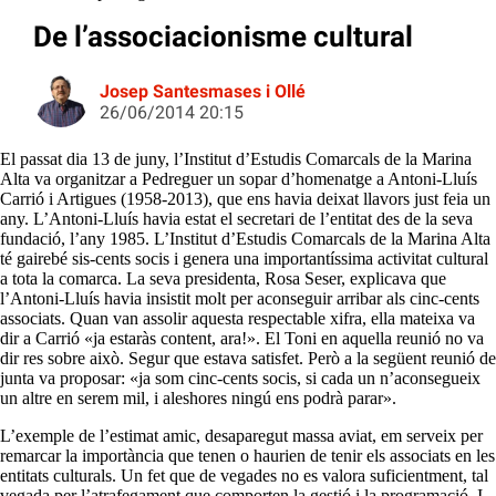
De l’associacionisme cultural
Josep Santesmases i Ollé
26/06/2014 20:15
El passat dia 13 de juny, l’Institut d’Estudis Comarcals de la Marina
Alta va organitzar a Pedreguer un sopar d’homenatge a Antoni-Lluís
Carrió i Artigues (1958-2013), que ens havia deixat llavors just feia un
any. L’Antoni-Lluís havia estat el secretari de l’entitat des de la seva
fundació, l’any 1985. L’Institut d’Estudis Comarcals de la Marina Alta
té gairebé sis-cents socis i genera una importantíssima activitat cultural
a tota la comarca. La seva presidenta, Rosa Seser, explicava que
l’Antoni-Lluís havia insistit molt per aconseguir arribar als cinc-cents
associats. Quan van assolir aquesta respectable xifra, ella mateixa va
dir a Carrió «ja estaràs content, ara!». El Toni en aquella reunió no va
dir res sobre això. Segur que estava satisfet. Però a la següent reunió de
junta va proposar: «ja som cinc-cents socis, si cada un n’aconsegueix
un altre en serem mil, i aleshores ningú ens podrà parar».
L’exemple de l’estimat amic, desaparegut massa aviat, em serveix per
remarcar la importància que tenen o haurien de tenir els associats en les
entitats culturals. Un fet que de vegades no es valora suficientment, tal
vegada per l’atrafegament que comporten la gestió i la programació. I