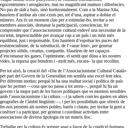
egocentrismes i arrogàncies, mai no magnificant matisos i diferències.
No pas de dalt a baix, sinó horitzontalment. Com a la Marina Alta,
hauríem d’arribar als cinc-cents per, tot d’una, aspirar a doblar el
número. Ara és un moment clau per a estimular-ho, invitar a ser
membres associats, demanar la participació, conscienciar, fer
comprendre que l’associacionisme cultural esdevé una necessitat de la
societat, imprescindible per avançar cap a un país i un món més
equilibrat, just i responsable. Ens hauríem d’espolsar les puces del
resistencialisme, de la substitució, de l’«anar fent», per generar
projectes sòlids, creatius, compartits. Hauríem de ser capaços
d’encomanar les ganes, l’optimisme, el sentit que dóna a les nostres
vides, la riquesa que brindem i –molt més, encara– la que recollim.
Per tot això, la creació del «Dia de l’Associacionisme Cultural Català»
per part del Govern de la Generalitat em sembla una excel·lent idea.
Per diferents motius: perquè hi ha una realitat social i política de país
que ho permet —cosa que no passa a tot arreu—, perquè hi ha un
govern i la major part de les forces polítiques que es mostren sensibles
amb l’associacionisme i la cultura —i ja sabem com les gasten en altres
geografies de l’àmbit lingüístic—, i per les possibilitats que ofereix de
fer-nos presents als nostres pobles, barris i ciutats, per invitar la gent a
conèixer i a participar, per generar i coordinar activitats entre
associacions de diversa tipologia en un mateix lloc.
Treballar per la cultura és sempre anar a favor de la condició humana.