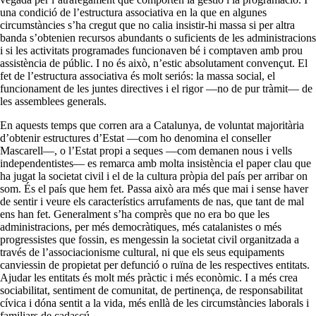
una condició de l’estructura associativa en la que en algunes
circumstàncies s’ha cregut que no calia insistir-hi massa si per altra
banda s’obtenien recursos abundants o suficients de les administracions
i si les activitats programades funcionaven bé i comptaven amb prou
assistència de públic. I no és això, n’estic absolutament convençut. El
fet de l’estructura associativa és molt seriós: la massa social, el
funcionament de les juntes directives i el rigor —no de pur tràmit— de
les assemblees generals.
En aquests temps que corren ara a Catalunya, de voluntat majoritària
d’obtenir estructures d’Estat —com ho denomina el conseller
Mascarell—, o l’Estat propi a seques —com demanen nous i vells
independentistes— es remarca amb molta insistència el paper clau que
ha jugat la societat civil i el de la cultura pròpia del país per arribar on
som. És el país que hem fet. Passa això ara més que mai i sense haver
de sentir i veure els característics arrufaments de nas, que tant de mal
ens han fet. Generalment s’ha comprès que no era bo que les
administracions, per més democràtiques, més catalanistes o més
progressistes que fossin, es mengessin la societat civil organitzada a
través de l’associacionisme cultural, ni que els seus equipaments
canviessin de propietat per defunció o ruïna de les respectives entitats.
Ajudar les entitats és molt més pràctic i més econòmic. I a més crea
sociabilitat, sentiment de comunitat, de pertinença, de responsabilitat
cívica i dóna sentit a la vida, més enllà de les circumstàncies laborals i
familiars de cadascú.