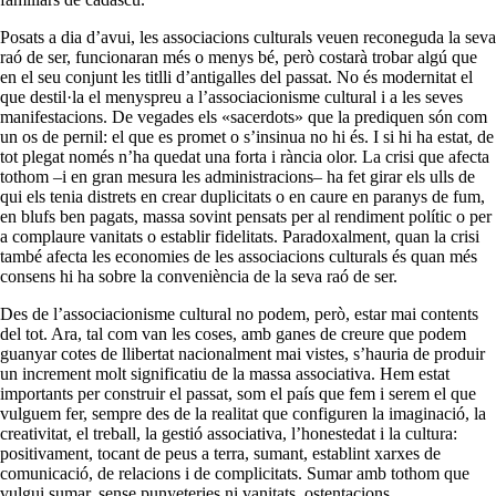
Posats a dia d’avui, les associacions culturals veuen reconeguda la seva
raó de ser, funcionaran més o menys bé, però costarà trobar algú que
en el seu conjunt les titlli d’antigalles del passat. No és modernitat el
que destil·la el menyspreu a l’associacionisme cultural i a les seves
manifestacions. De vegades els «sacerdots» que la prediquen són com
un os de pernil: el que es promet o s’insinua no hi és. I si hi ha estat, de
tot plegat només n’ha quedat una forta i rància olor. La crisi que afecta
tothom –i en gran mesura les administracions– ha fet girar els ulls de
qui els tenia distrets en crear duplicitats o en caure en paranys de fum,
en blufs ben pagats, massa sovint pensats per al rendiment polític o per
a complaure vanitats o establir fidelitats. Paradoxalment, quan la crisi
també afecta les economies de les associacions culturals és quan més
consens hi ha sobre la conveniència de la seva raó de ser.
Des de l’associacionisme cultural no podem, però, estar mai contents
del tot. Ara, tal com van les coses, amb ganes de creure que podem
guanyar cotes de llibertat nacionalment mai vistes, s’hauria de produir
un increment molt significatiu de la massa associativa. Hem estat
importants per construir el passat, som el país que fem i serem el que
vulguem fer, sempre des de la realitat que configuren la imaginació, la
creativitat, el treball, la gestió associativa, l’honestedat i la cultura:
positivament, tocant de peus a terra, sumant, establint xarxes de
comunicació, de relacions i de complicitats. Sumar amb tothom que
vulgui sumar, sense punyeteries ni vanitats, ostentacions,