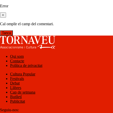
Error
×
Cal omplir el camp del comentari.
Tanca
Qui som
Contacte
Política de privacitat
Cultura Popular
Festivals
Debat
Llibres
Cap de setmana
Butlletí
Publicitat
Seguiu-nos: