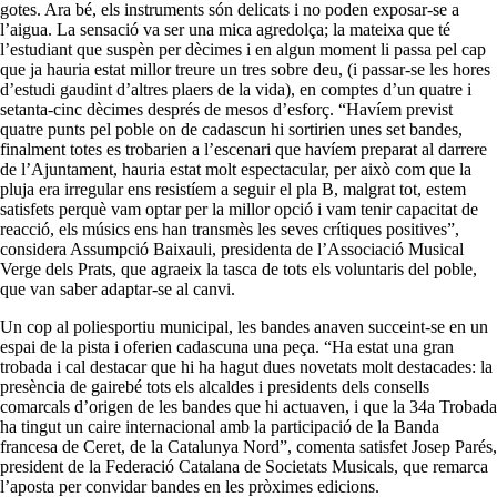
gotes. Ara bé, els instruments són delicats i no poden exposar-se a
l’aigua. La sensació va ser una mica agredolça; la mateixa que té
l’estudiant que suspèn per dècimes i en algun moment li passa pel cap
que ja hauria estat millor treure un tres sobre deu
, (
i passar-se les hores
d’estudi gaudint d’altres plaers de la vida), en comptes d’
un quatre
i
setanta-cinc dècimes després de mesos d’esforç. “Havíem previst
quatre punts pel poble on de cadascun
hi
sortirien unes set bandes,
finalment totes es trobarien a l’escenari que havíem preparat al darrere
de l’Ajuntament, hauria estat molt espectacular, per això com que la
pluja era irregular ens resistíem a seguir el pla B, malgrat tot, estem
satisfets perquè vam optar per la millor opció i vam tenir capacitat de
reacció, els músics ens han transmès les seves crítiques positives”,
considera Assumpció
Baixauli
, presidenta de l’Associació Musical
Verge dels Prats, que agraeix la tasca de tots els voluntaris del poble,
que van saber adaptar-se al canvi.
Un cop al poliesportiu municipal, les bandes anaven succeint-se en un
espai de la pista i oferien cadascuna una peça. “Ha estat una gran
trobada i cal destacar que hi ha hagut dues novetats molt destacades: la
presència de gairebé tots els alcaldes i presidents dels consells
comarcals d’origen de les bandes que hi actuaven, i que la 34a Trobada
ha tingut un caire internacional amb la participació de la Banda
francesa de Ceret, de la Catalunya Nord”, comenta satisfet Josep Parés,
president de la Federació Catalana de Societats Musicals, que remarca
l’aposta per convidar bandes en les pròximes edicions.