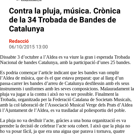
Contra la pluja, música. Crònica
de la 34 Trobada de Bandes de
Catalunya
Redacció
06/10/2015 13:00
Dissabte 3 d’octubre a l’Aldea es va viure la gran i esperada Trobada
Nacional de bandes Catalunya, amb la participació d’unes 25 bandes.
Es podria començar l’article indicant que les bandes van omplir
l’Aldea de música, que és el que estava preparat: que al llarg d’
un
passa
-carrer les bandes d’arreu de Catalunya desfilessin amb els seus
instruments i uniformes amb les seves composicions. Malauradament la
pluja va jugar a la contra i això no va ser possible. Finalment la
Trobada, organitzada per la Federació Catalana de Societats Musicals,
amb la col·laboració de l’Associació Musical Verge dels Prats d’Aldea
i l’Ajuntament de l’Aldea, es va traslladar al poliesportiu del poble.
La pluja no va deslluir l’acte, gràcies a una bona organització es va
prendre la decisió de celebrar l’acte sota cobert. I això que la pluja no
ho va posar fàcil, ja que era una aigua que parava i tornava, quatre