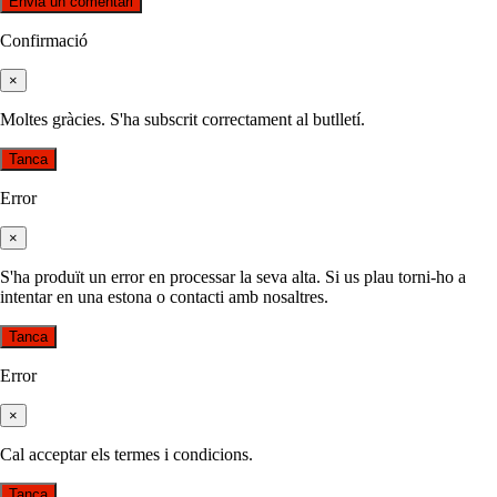
Confirmació
×
Moltes gràcies. S'ha subscrit correctament al butlletí.
Tanca
Error
×
S'ha produït un error en processar la seva alta. Si us plau torni-ho a
intentar en una estona o contacti amb nosaltres.
Tanca
Error
×
Cal acceptar els termes i condicions.
Tanca