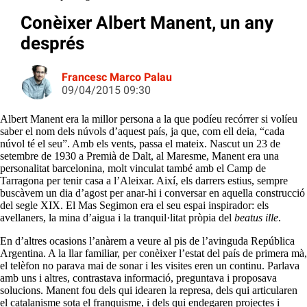
Conèixer Albert Manent, un any
després
Francesc Marco Palau
09/04/2015 09:30
Albert Manent era la millor persona a la que podíeu recórrer si volíeu
saber el nom dels núvols d’aquest país, ja que, com ell deia, “cada
núvol té el seu”. Amb els vents, passa el mateix. Nascut un 23 de
setembre de 1930 a Premià de Dalt, al Maresme, Manent era una
personalitat barcelonina, molt vinculat també amb el Camp de
Tarragona per tenir casa a l’Aleixar. Així, els darrers estius, sempre
buscàvem un dia d’agost per anar-hi i conversar en aquella construcció
del segle XIX. El Mas Segimon era el seu espai inspirador: els
avellaners, la mina d’aigua i la tranquil·litat pròpia del
beatus ille
.
En d’altres ocasions l’anàrem a veure al pis de l’avinguda República
Argentina. A la llar familiar, per conèixer l’estat del país de primera mà,
el telèfon no parava mai de sonar i les visites eren un continu. Parlava
amb uns i altres, contrastava informació, preguntava i proposava
solucions. Manent fou dels qui idearen la represa, dels qui articularen
el catalanisme sota el franquisme, i dels qui endegaren projectes i