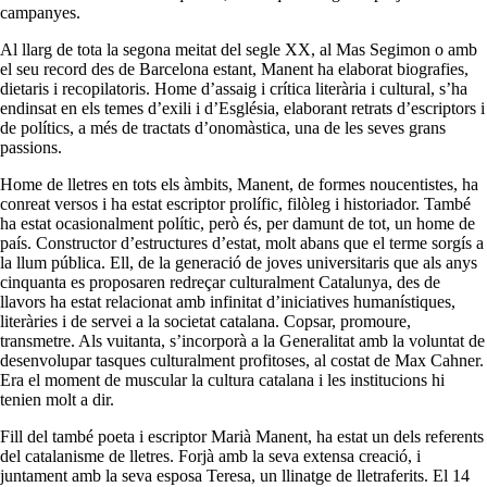
campanyes.
Al llarg de tota la segona meitat del segle XX, al Mas Segimon o amb
el seu record des de Barcelona estant, Manent ha elaborat biografies,
dietaris i recopilatoris. Home d’assaig i crítica literària i cultural, s’ha
endinsat en els temes d’exili i d’Església, elaborant retrats d’escriptors i
de polítics, a més de tractats d’onomàstica, una de les seves grans
passions.
Home de lletres en tots els àmbits, Manent, de formes noucentistes, ha
conreat versos i ha estat escriptor prolífic, filòleg i historiador. També
ha estat ocasionalment polític, però és, per damunt de tot, un home de
país. Constructor d’estructures d’estat, molt abans que el terme sorgís a
la llum pública. Ell, de la generació de joves universitaris que als anys
cinquanta es proposaren redreçar culturalment Catalunya, des de
llavors ha estat relacionat amb infinitat d’iniciatives humanístiques,
literàries i de servei a la societat catalana. Copsar, promoure,
transmetre. Als vuitanta, s’incorporà a la Generalitat amb la voluntat de
desenvolupar tasques culturalment profitoses, al costat de Max Cahner.
Era el moment de muscular la cultura catalana i les institucions hi
tenien molt a dir.
Fill del també poeta i escriptor Marià Manent, ha estat un dels referents
del catalanisme de lletres. Forjà amb la seva extensa creació, i
juntament amb la seva esposa Teresa, un llinatge de lletraferits. El 14