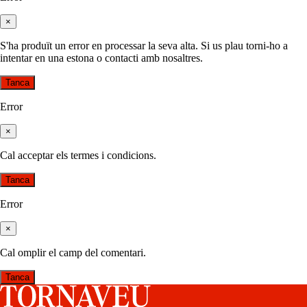
×
S'ha produït un error en processar la seva alta. Si us plau torni-ho a
intentar en una estona o contacti amb nosaltres.
Tanca
Error
×
Cal acceptar els termes i condicions.
Tanca
Error
×
Cal omplir el camp del comentari.
Tanca