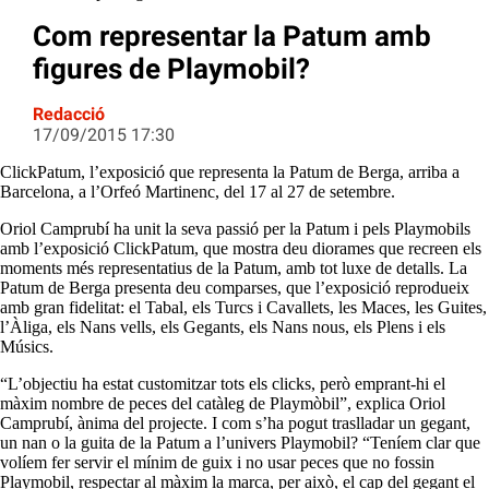
Com representar la Patum amb
figures de Playmobil?
Redacció
17/09/2015 17:30
ClickPatum, l’exposició que representa la Patum de Berga, arriba a
Barcelona, a l’Orfeó Martinenc, del 17 al 27 de setembre.
Oriol Camprubí ha unit la seva passió per la Patum i pels
Playmobils
amb l’exposició
ClickPatum
, que mostra deu diorames que recreen els
moments més representatius de la Patum, amb tot luxe de detalls. La
Patum de Berga presenta deu comparses, que l’exposició reprodueix
amb gran fidelitat: el Tabal, els Turcs i Cavallets, les Maces, les Guites,
l’Àliga, els Nans vells, els Gegants, els Nans nous, els Plens i els
Músics.
“L’objectiu ha estat
customitzar
tots els
clicks
, però emprant-hi el
màxim nombre de peces del catàleg de
Playmòbil
”, explica Oriol
Camprubí, ànima del projecte. I com s’ha pogut traslladar un gegant,
un nan o la guita de la Patum a l’univers
Playmobil
? “Teníem clar que
volíem fer servir el mínim de guix i no usar peces que no fossin
Playmobil
, respectar al màxim la marca, per això, el cap del gegant el