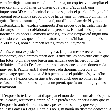
vam fer digitalitzant un cap d’una figureta, un cop fet, vam ampliar el
seu cap amb programes de disseny, i a partir d’aquí amb una
impressora
3D
vam obtenir el cap, que segueix el patró del
Playmobil
original però amb la proporció que ha de tenir un gegant o un nan; la
guita l’hem construït agafant una figura d’hipopòtam de
Playmobil
i
customitzant
-la
”, explica Camprubí d’un procés que ha trigat més de
dos anys i on hi ha col·laborat cinc persones. El resultat és que la
fidelitat a les peces
Playmobil
aconsegueix que l’exposició tingui una
cohesió creativa, que la fa molt atractiva, i on s’hi han emprat més de
2.500 clicks, nom que reben les figuretes de Playmobil.
A més, és una exposició entretinguda, ja que a més de recrear les
comparses, els diorames tenen detalls divertits: es pot veure clicks que
fan fotos, o un altre que busca una sandàlia que ha perdut… En
definitiva, s’ha fet l’esforç de representar escenes que es donen cada
juny per la Patum, amb l’afegit que cada diorama incorpora un
personatge que desentona. Això permet que el públic més jove s’ho
passi bé a l’exposició, ja que si troben el
click
que no pinta res de
cadascun dels diorames, opten a un premi, que és un lot de joguines
Playmobil.
“L’exposició té la voluntat d’apropar el món de la Patum als més petits
de la casa”, resumeix Camprubí, que pretén ampliar per a l’any que ve
l’exposició amb 4 diorames més, per exhibir-se l’any que ve per
aquestes dates a Berga. Entre els nous, hi haurà un diorama dedicat a la