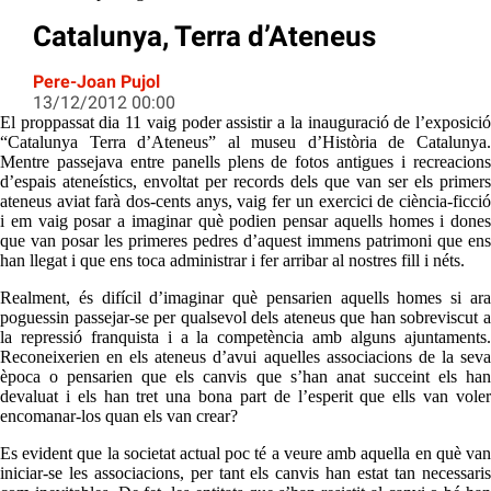
Catalunya, Terra d’Ateneus
Pere-Joan Pujol
13/12/2012 00:00
El proppassat dia 11 vaig poder assistir a la inauguració de l’exposició
“Catalunya Terra d’Ateneus” al museu d’Història de Catalunya.
Mentre passejava entre panells plens de fotos antigues i recreacions
d’espais ateneístics, envoltat per records dels que van ser els primers
ateneus aviat farà dos-cents anys, vaig fer un exercici de ciència-ficció
i em vaig posar a imaginar què podien pensar aquells homes i dones
que van posar les primeres pedres d’aquest immens patrimoni que ens
han llegat i que ens toca administrar i fer arribar al nostres fill i néts.
Realment, és difícil d’imaginar què pensarien aquells homes si ara
poguessin passejar-se per qualsevol dels ateneus que han sobreviscut a
la repressió franquista i a la competència amb alguns ajuntaments.
Reconeixerien en els ateneus d’avui aquelles associacions de la seva
època o pensarien que els canvis que s’han anat succeint els han
devaluat i els han tret una bona part de l’esperit que ells van voler
encomanar-los quan els van crear?
Es evident que la societat actual poc té a veure amb aquella en què van
iniciar-se les associacions, per tant els canvis han estat tan necessaris