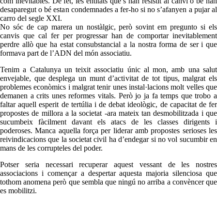
com inevitables. De fet, les entitats que s’han resistit al canvi o bé han
desaparegut o bé estan condemnades a fer-ho si no s’afanyen a pujar al
carro del segle XXI.
No sóc de cap marera un nostàlgic, però sovint em pregunto si els
canvis que cal fer per progressar han de comportar inevitablement
perdre allò que ha estat consubstancial a la nostra forma de ser i que
formava part de l’ADN del món associatiu.
Tenim a Catalunya un teixit associatiu únic al mon, amb una salut
envejable, que desplega un munt d’activitat de tot tipus, malgrat els
problemes econòmics i malgrat tenir unes instal·lacions molt velles que
demanen a crits unes reformes vitals. Però jo ja fa temps que trobo a
faltar aquell esperit de tertúlia i de debat ideològic, de capacitat de fer
propostes de millora a la societat -ara mateix tan desmobilitzada i que
sucumbeix fàcilment davant els atacs de les classes dirigents i
poderoses. Manca aquella força per liderar amb propostes serioses les
reivindicacions que la societat civil ha d’endegar si no vol sucumbir en
mans de les corrupteles del poder.
Potser seria necessari recuperar aquest vessant de les nostres
associacions i començar a despertar aquesta majoria silenciosa que
tothom anomena però que sembla que ningú no arriba a convèncer que
es mobilitzi.