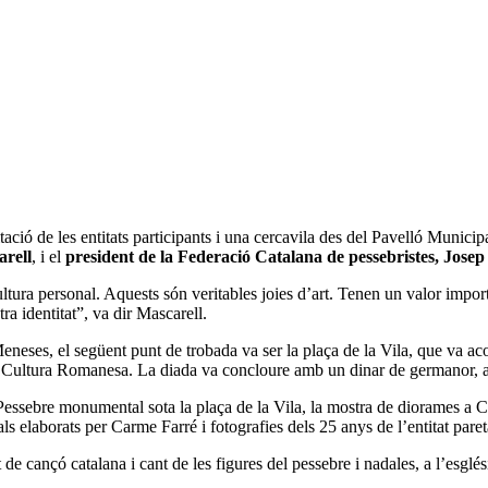
tació de les entitats participants i una cercavila des del Pavelló Munici
arell
, i el
president de la Federació Catalana de pessebristes, Jose
tura personal. Aquests són veritables joies d’art. Tenen un valor import
ra identitat”, va dir Mascarell.
neses, el següent punt de trobada va ser la plaça de la Vila, que va acol
 la Cultura Romanesa. La diada va concloure amb un dinar de germanor, al
l Pessebre monumental sota la plaça de la Vila, la mostra de diorames a C
ls elaborats per Carme Farré i fotografies dels 25 anys de l’entitat pare
 de cançó catalana i cant de les figures del pessebre i nadales, a l’esglé