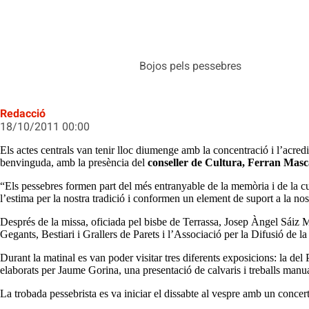
Bojos pels pessebres
Redacció
18/10/2011 00:00
Els actes centrals van tenir lloc diumenge amb la concentració i l’acredi
benvinguda, amb la presència del
conseller de Cultura, Ferran Masc
“Els pessebres formen part del més entranyable de la memòria i de la cul
l’estima per la nostra tradició i conformen un element de suport a la nost
Després de la missa, oficiada pel bisbe de Terrassa, Josep Àngel Sáiz Me
Gegants, Bestiari i Grallers de Parets i l’Associació per la Difusió de
Durant la matinal es van poder visitar tres diferents exposicions: la de
elaborats per Jaume Gorina, una presentació de calvaris i treballs manua
La trobada pessebrista es va iniciar el dissabte al vespre amb un concert