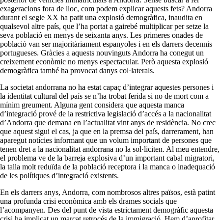
exageracions fora de lloc, com podem explicar aquests fets? Andorra
durant el segle XX ha patit una explosió demogràfica, inaudita en
qualsevol altre país, que l’ha portat a gairebé multiplicar per setze la
seva població en menys de seixanta anys. Les primeres onades de
població van ser majoritàriament espanyoles i en els darrers decennis
portugueses. Gràcies a aquests nouvinguts Andorra ha conegut un
creixement econòmic no menys espectacular. Però aquesta explosió
demogràfica també ha provocat danys col·laterals.
La societat andorrana no ha estat capaç d’integrar aquestes persones i
la identitat cultural del país se n’ha trobat ferida si no de mort com a
mínim greument. Alguna gent considera que aquesta manca
d’integració prové de la restrictiva legislació d’accés a la nacionalitat
d’Andorra que demana en l’actualitat vint anys de residència. No crec
que aquest sigui el cas, ja que en la premsa del país, darrerament, han
aparegut notícies informant que un volum important de persones que
tenen dret a la nacionalitat andorrana no la sol·liciten. Al meu entendre,
el problema ve de la barreja explosiva d’un important cabal migratori,
la talla molt reduïda de la població receptora i la manca o inadequació
de les polítiques d’integració existents.
En els darrers anys, Andorra, com nombrosos altres països, està patint
una profunda crisi econòmica amb els drames socials que
l’acompanyen. Des del punt de vista estrictament demogràfic aquesta
crisi ha implicat un marcat retrocés de la immigració. Hem d’aprofitar