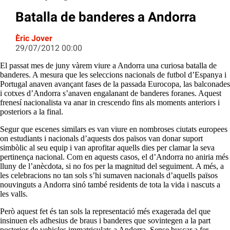
Batalla de banderes a Andorra
Èric Jover
29/07/2012 00:00
El passat mes de juny vàrem viure a Andorra una curiosa batalla de
banderes. A mesura que les seleccions nacionals de futbol d’Espanya i
Portugal anaven avançant fases de la passada Eurocopa, las balconades
i cotxes d’Andorra s’anaven engalanant de banderes foranes. Aquest
frenesí nacionalista va anar in crescendo fins als moments anteriors i
posteriors a la final.
Segur que escenes similars es van viure en nombroses ciutats europees
on estudiants i nacionals d’aquests dos països van donar suport
simbòlic al seu equip i van aprofitar aquells dies per clamar la seva
pertinença nacional. Com en aquests casos, el d’Andorra no aniria més
lluny de l’anècdota, si no fos per la magnitud del seguiment. A més, a
les celebracions no tan sols s’hi sumaven nacionals d’aquells països
nouvinguts a Andorra sinó també residents de tota la vida i nascuts a
les valls.
Però aquest fet és tan sols la representació més exagerada del que
insinuen els adhesius de braus i banderes que sovintegen a la part
posterior de vehicles immatriculats a Andorra. Sense buscar a fer