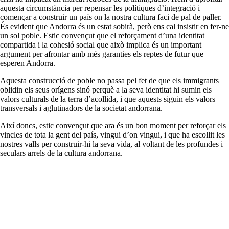
aquesta circumstància per repensar les polítiques d’integració i
començar a construir un país on la nostra cultura faci de pal de paller.
És evident que Andorra és un estat sobirà, però ens cal insistir en fer-ne
un sol poble. Estic convençut que el reforçament d’una identitat
compartida i la cohesió social que això implica és un important
argument per afrontar amb més garanties els reptes de futur que
esperen Andorra.
Aquesta construcció de poble no passa pel fet de que els immigrants
oblidin els seus orígens sinó perquè a la seva identitat hi sumin els
valors culturals de la terra d’acollida, i que aquests siguin els valors
transversals i aglutinadors de la societat andorrana.
Així doncs, estic convençut que ara és un bon moment per reforçar els
vincles de tota la gent del país, vingui d’on vingui, i que ha escollit les
nostres valls per construir-hi la seva vida, al voltant de les profundes i
seculars arrels de la cultura andorrana.