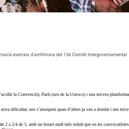
maica exerceix d'amfitriona del 15è Comitè Intergovernamental
acollir la Convenció), París (seu de la Unesco) i una tercera plataforma
na nova dificultat: uns s’aixequen quan d’altres ja van a dormir i uns ter
4 de 2 a 2/4 de 5, amb un horari molt més reduït que en les convocatòries