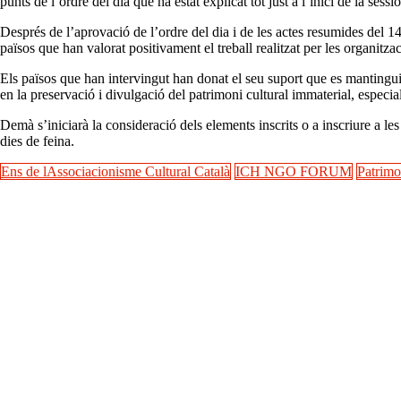
punts de l’ordre del dia que ha estat explicat tot just a l’inici de la sessi
Després de l’aprovació de l’ordre del dia i de les actes resumides del 
països que han valorat positivament el treball realitzat per les organi
Els països que han intervingut han donat el seu suport que es mantingu
en la preservació i divulgació del patrimoni cultural immaterial, especi
Demà s’iniciarà la consideració dels elements inscrits o a inscriure a l
dies de feina.
Ens de lAssociacionisme Cultural Català
ICH NGO FORUM
Patrimo