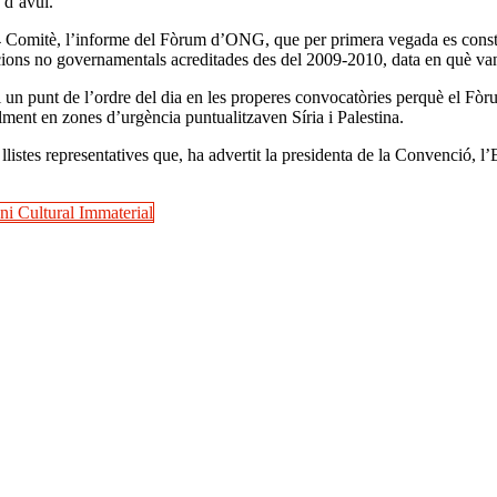
ó d’avui.
14 Comitè, l’informe del Fòrum d’ONG, que per primera vegada es constitu
tzacions no governamentals acreditades des del 2009-2010, data en què va
i un punt de l’ordre del dia en les properes convocatòries perquè el Fò
alment en zones d’urgència puntualitzaven Síria i Palestina.
es llistes representatives que, ha advertit la presidenta de la Convenció
ni Cultural Immaterial