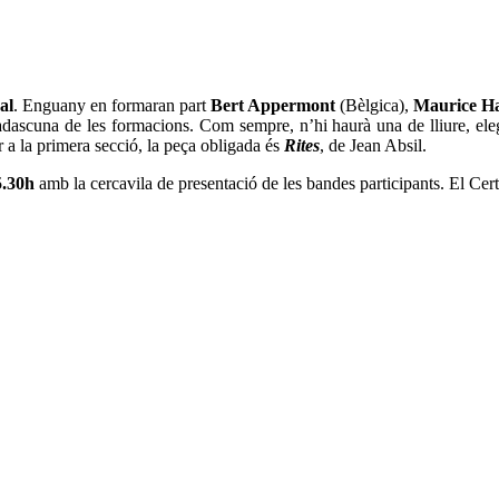
al
. Enguany en formaran part
Bert Appermont
(Bèlgica),
Maurice 
 cadascuna de les formacions. Com sempre, n’hi haurà una de lliure, ele
 a la primera secció, la peça obligada és
Rites
, de Jean Absil.
5.30h
amb la cercavila de presentació de les bandes participants. El C