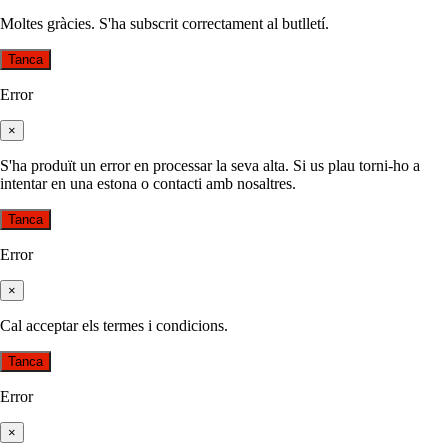
Moltes gràcies. S'ha subscrit correctament al butlletí.
Tanca
Error
×
S'ha produït un error en processar la seva alta. Si us plau torni-ho a
intentar en una estona o contacti amb nosaltres.
Tanca
Error
×
Cal acceptar els termes i condicions.
Tanca
Error
×