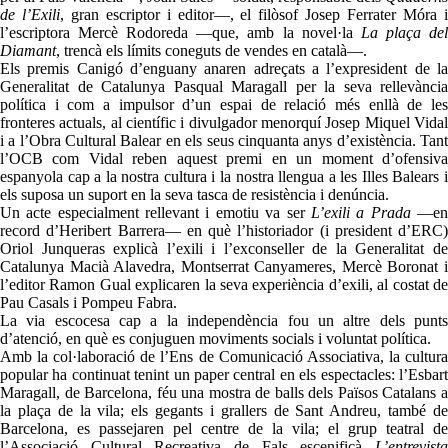
de l’Exili
, gran escriptor i editor—, el filòsof Josep Ferrater Móra 
l’escriptora Mercè Rodoreda —que, amb la novel·la
La plaça de
Diamant
, trencà els límits coneguts de vendes en català—.
Els premis Canigó d’enguany anaren adreçats a l’expresident de la
Generalitat de Catalunya Pasqual Maragall per la seva rellevància
política i com a impulsor d’un espai de relació més enllà de les
fronteres actuals, al científic i divulgador menorquí Josep Miquel Vidal
i a l’Obra Cultural Balear en els seus cinquanta anys d’existència. Tant
l’OCB com Vidal reben aquest premi en un moment d’ofensiva
espanyola cap a la nostra cultura i la nostra llengua a les Illes Balears i
els suposa un suport en la seva tasca de resistència i denúncia.
Un acte especialment rellevant i emotiu va ser
L’exili a Prada
—e
record d’Heribert Barrera— en què l’historiador (i president d’ERC)
Oriol Junqueras explicà l’exili i l’exconseller de la Generalitat de
Catalunya Macià Alavedra, Montserrat Canyameres, Mercè Boronat i
l’editor Ramon Gual explicaren la seva experiència d’exili, al costat de
Pau Casals i Pompeu Fabra.
La via escocesa cap a la independència fou un altre dels punts
d’atenció, en què es conjuguen moviments socials i voluntat política.
Amb la col·laboració de l’Ens de Comunicació Associativa, la cultura
popular ha continuat tenint un paper central en els espectacles: l’Esbart
Maragall, de Barcelona, féu una mostra de balls dels Països Catalans a
la plaça de la vila; els gegants i grallers de Sant Andreu, també de
Barcelona, es passejaren pel centre de la vila; el grup teatral de
l’Associació Cultural Recreativa de Fals escenificà
L’entrevista