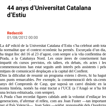
44 anys d’Universitat Catalana
d’Estiu
Redacció
01/08/2012 00:00
La 44ª edició de la Universitat Catalana d’Estiu s’ha celebrat amb tota
la normalitat que el context econòmic ha permès. Escurçada d’un dia,
ha tingut lloc del 16 al 23 d’agost, com sempre a la vila conflentina de
Prada, a la Catalunya Nord. Les onze àrees de coneixement han
impartit els cursos previstos, els tallers, els debats, els actes i les
commemoracions han estat seguits amb interès pels assistents i pels
mitjans de comunicació desplaçats a la capital del Conflent.
Dins la dificultat de resumir un programa extens i divers, hi ha hagut
uns punts remarcables. Per exemple, la commemoració dels sis-cents
anys del Compromís de Casp, que suposà un canvi dinàstic en la
nostra història, només ha estat tractat a l’UCE (a l’Aragó se n’ha fet
una lectura esbiaixada, com sempre).
A Prada s’han recordat figures cabdals amb la voluntat d’enllaçar les
generacions, d’afermar el relleu, com ara Joan Fuster —tan important
per al País Valencià—, Joan Sales —soldat, responsable dels
Quaderns