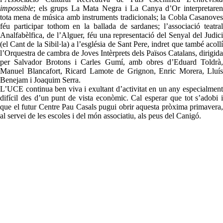
impossible
; els grups La Mata Negra i La Canya d’Or interpretaren
tota mena de música amb instruments tradicionals; la Cobla Casanoves
féu participar tothom en la ballada de sardanes; l’associació teatral
Analfabèlfica, de l’Alguer, féu una representació del Senyal del Judici
(el Cant de la Sibil·la) a l’església de Sant Pere, indret que també acollí
l’Orquestra de cambra de Joves Intèrprets dels Països Catalans, dirigida
per Salvador Brotons i Carles Gumí, amb obres d’Eduard Toldrà,
Manuel Blancafort, Ricard Lamote de Grignon, Enric Morera, Lluís
Benejam i Joaquim Serra.
L’UCE continua ben viva i exultant d’activitat en un any especialment
difícil des d’un punt de vista econòmic. Cal esperar que tot s’adobi i
que el futur Centre Pau Casals pugui obrir aquesta pròxima primavera,
al servei de les escoles i del món associatiu, als peus del Canigó.