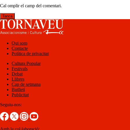
Cal omplir el camp del comentari.
Tanca
Qui som
Contacte
Política de privacitat
Cultura Popular
Festivals
Debat
Llibres
Cap de setmana
Butlletí
Publicitat
Seguiu-nos:
Amb la col·laboració: