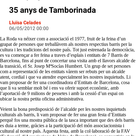
35 anys de Tamborinada
Lluïsa Celades
06/05/2012 00:00
La Roda va néixer com a associació el 1977, fruit de la feina d’un
grapat de persones que treballàvem als nostres respectius barris per la
cultura i les tradicions del nostre país. Tot just estrenada la democràcia,
es va començar a fer feina a traves d’esplais i entitats de 7 Barris de
Barcelona, fins al punt de concertar una visita amb el llavors alcalde de
la transició, el Sr. Josep MªSocías Humbert. Un grup de set persones
com a representació de les entitats vàrem ser rebuts per un alcalde
atent, cordial i que va atendre especialment les nostres inquietuds. Li
vam proposar de fer una coordinadora d’Entitats de Barcelona, cosa
que li va semblar molt bé i ens va oferir suport econòmic, amb
l’aportació de 9 milions de pessetes i amb la cessió d’un espai on
ubicar la nostra petita oficina administrativa.
Veient la bona predisposició de l’alcalde per les nostres inquietuds
culturals als barris, li vam proposar de fer una gran festa d’Entitats
perquè fos una mostra pública de la tasca important que des dels barris
es duia a terme, gràcies a la participació del món associacionista i
cultural al nostre país. Aquesta festa, amb la col·laboració de la FAV