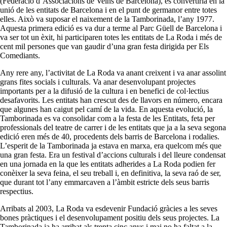
(Federació d’Associacions de Veïns de Barcelona), es convertiria en la
unió de les entitats de Barcelona i en el punt de germanor entre totes
elles. Això va suposar el naixement de la Tamborinada, l’any 1977.
Aquesta primera edició es va dur a terme al Parc Güell de Barcelona i
va ser tot un èxit, hi participaren totes les entitats de La Roda i més de
cent mil persones que van gaudir d’una gran festa dirigida per Els
Comediants.
Any rere any, l’activitat de La Roda va anant creixent i va anar assolint
grans fites socials i culturals. Va anar desenvolupant projectes
importants per a la difusió de la cultura i en benefici de col·lectius
desafavorits. Les entitats han crescut des de llavors en número, encara
que algunes han caigut pel camí de la vida. En aquesta evolució, la
Tamborinada es va consolidar com a la festa de les Entitats, feta per
professionals del teatre de carrer i de les entitats que ja a la seva segona
edició eren més de 40, procedents dels barris de Barcelona i rodalies.
L’esperit de la Tamborinada ja estava en marxa, era quelcom més que
una gran festa. Era un festival d’accions culturals i del lleure condensat
en una jornada en la que les entitats adherides a La Roda podien fer
conèixer la seva feina, el seu treball i, en definitiva, la seva raó de ser,
que durant tot l’any emmarcaven a l’àmbit estricte dels seus barris
respectius.
Arribats al 2003, La Roda va esdevenir Fundació gràcies a les seves
bones pràctiques i el desenvolupament positiu dels seus projectes. La
Tamborinada ja ha arribat als trenta cinc anys i mai no ha faltat a la