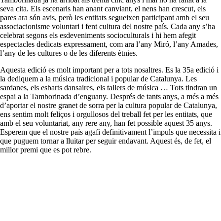
seva cita. Els escenaris han anant canviant, el nens han crescut, els
pares ara són avis, però les entitats segueixen participant amb el seu
associacionisme voluntari i fent cultura del nostre país. Cada any s’ha
celebrat segons els esdeveniments socioculturals i hi hem afegit
espectacles dedicats expressament, com ara l’any Miró, l’any Amades,
l’any de les cultures o de les diferents ètnies.
Aquesta edició es molt important per a tots nosaltres. Es la 35a edició i
la dediquem a la música tradicional i popular de Catalunya. Les
sardanes, els esbarts dansaires, els tallers de música … Tots tindran un
espai a la Tamborinada d’enguany. Després de tants anys, a més a més
d’aportar el nostre granet de sorra per la cultura popular de Catalunya,
ens sentim molt feliços i orgullosos del treball fet per les entitats, que
amb el seu voluntariat, any rere any, han fet possible aquest 35 anys.
Esperem que el nostre país agafi definitivament l’impuls que necessita i
que puguem tornar a lluitar per seguir endavant. Aquest és, de fet, el
millor premi que es pot rebre.