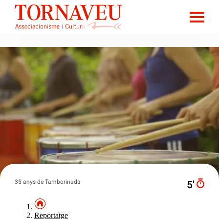
35 anys de Tamborinada
5′
Reportatge