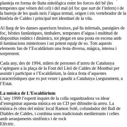
planteja en forma de lluita mitològica entre les forces del bé (les
tempestes que vénen del cel) i del mal (el foc que surt de l’infern) i de
la barreja de les quals neix l’aigua termal, origen i eix vertebrador de la
història de Caldes i principal tret identitari de la vila.
Al llarg de les danses apareixen bruixes, pal·lis infernals, paraigües de
foc, bèsties fantàstiques, timbalers, tempestes d’aigua i multitud de
dispositius estàtics i dinàmics, tot plegat en una posta en escena amb
il·luminacions misterioses i un potent equip de so. Tots aquests
elements fan de l’Escaldàrium una festa diversa, màgica, intensa i
sorprenent.
Cada any, des de 1994, milers de persones d’arreu de Catalunya
s’apleguen a la plaça de la Font del Lleó de Caldes de Montbui per
assistir i participar a l’Escaldàrium, la única festa d’aquestes
característiques que es pot veure i gaudir a Catalunya i,segurament, a
l’Estat.
La música de L’Escaldàrium
L’any 1999 l’esperit inquiet de la colla organitzadora va idear
d’enregistrar aquesta música en un CD per difondre-la arreu. La
música és obra del músic local Ramon Solé, cofundador del Ball de
Diables de Caldes, i combina sons tradicionals mediterranis i celtes
amb arranjaments simfònics i de rock
Elèctric.