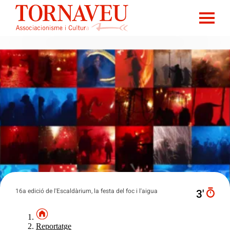
16a edició de l'Escaldàrium, la festa del foc i l'aigua
3′
Reportatge