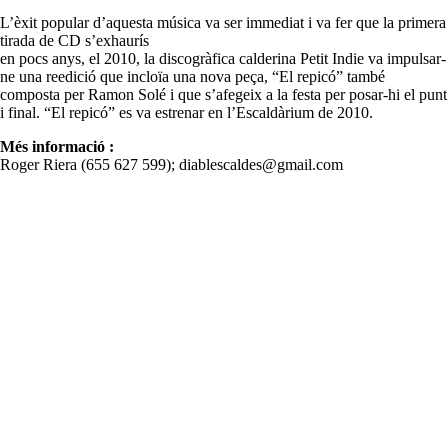
L’èxit popular d’aquesta música va ser immediat i va fer que la primera
tirada de CD s’exhaurís
en pocs anys, el 2010, la discogràfica calderina Petit Indie va impulsar-
ne una reedició que incloïa una nova peça, “El repicó” també
composta per Ramon Solé i que s’afegeix a la festa per posar-hi el punt
i final. “El repicó” es va estrenar en l’Escaldàrium de 2010.
Més informació :
Roger Riera (655 627 599); diablescaldes@gmail.com