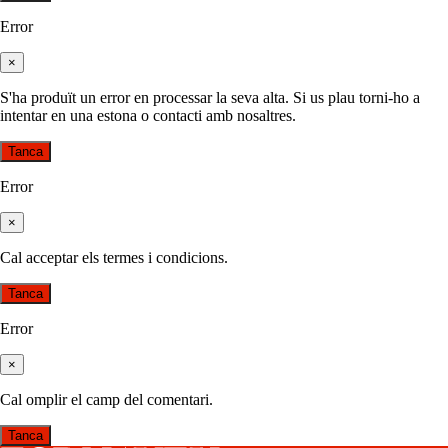
Error
×
S'ha produït un error en processar la seva alta. Si us plau torni-ho a
intentar en una estona o contacti amb nosaltres.
Tanca
Error
×
Cal acceptar els termes i condicions.
Tanca
Error
×
Cal omplir el camp del comentari.
Tanca