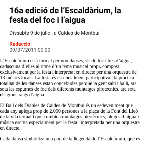
16a edició de l’Escaldàrium, la
festa del foc i l’aigua
Dissabte 9 de juliol, a Caldes de Montbui
Redacció
09/07/2011 00:00
L’Escaldàrium està format per nou danses, sis de foc i tres d’aigua,
cadascuna d’elles al ritme d’un tema musical propi, compost
exclusivament per la festa i interpretat en directe per una orquestra de
13 músics locals. La festa és essencialment participativa i la pràctica
totalitat de les danses estan concebudes perquè la gent salti i balli, ara
sota les espurnes de foc dels diferents muntatges pirotècnics, ara sota
els grans raigs d’aigua.
El Ball dels Diables de Caldes de Montbui és un esdeveniment que
cada any aplega prop de 2.000 persones a la plaça de la Font del Lleó
de la vila termal i que combina muntatges pirotècnics, pluges d’aigua i
música escrita especialment per la festa i interpretada per una orquestra
en directe.
Cada dansa simbolitza una part de la llegenda de l’Escaldàrium, que es