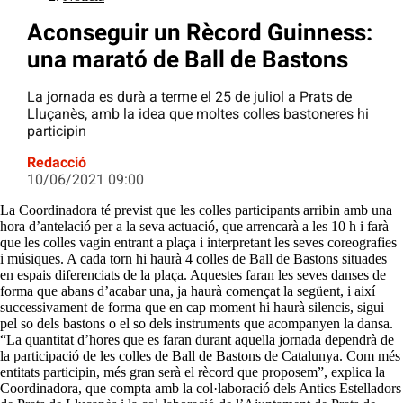
Aconseguir un Rècord Guinness:
una marató de Ball de Bastons
La jornada es durà a terme el 25 de juliol a Prats de
Lluçanès, amb la idea que moltes colles bastoneres hi
participin
Redacció
10/06/2021 09:00
La Coordinadora té previst que les colles participants arribin amb una
hora d’antelació per a la seva actuació, que arrencarà a les 10 h i farà
que les colles vagin entrant a plaça i interpretant les seves coreografies
i músiques. A cada torn hi haurà 4 colles de Ball de Bastons situades
en espais diferenciats de la plaça. Aquestes faran les seves danses de
forma que abans d’acabar una, ja haurà començat la següent, i així
successivament de forma que en cap moment hi haurà silencis, sigui
pel so dels bastons o el so dels instruments que acompanyen la dansa.
“La quantitat d’hores que es faran durant aquella jornada dependrà de
la participació de les colles de Ball de Bastons de Catalunya. Com més
entitats participin, més gran serà el rècord que proposem”, explica la
Coordinadora, que compta amb la col·laboració dels Antics Estelladors