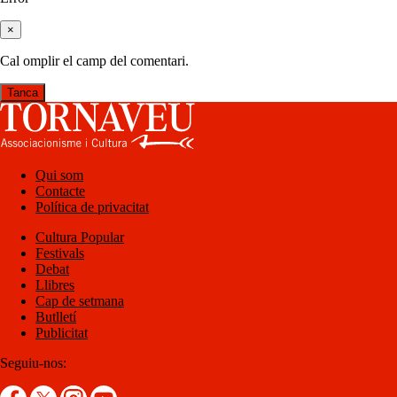
×
Cal omplir el camp del comentari.
Tanca
Qui som
Contacte
Política de privacitat
Cultura Popular
Festivals
Debat
Llibres
Cap de setmana
Butlletí
Publicitat
Seguiu-nos: