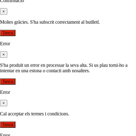
Confirmació
×
Moltes gràcies. S'ha subscrit correctament al butlletí.
Tanca
Error
×
S'ha produït un error en processar la seva alta. Si us plau torni-ho a
intentar en una estona o contacti amb nosaltres.
Tanca
Error
×
Cal acceptar els termes i condicions.
Tanca
Error