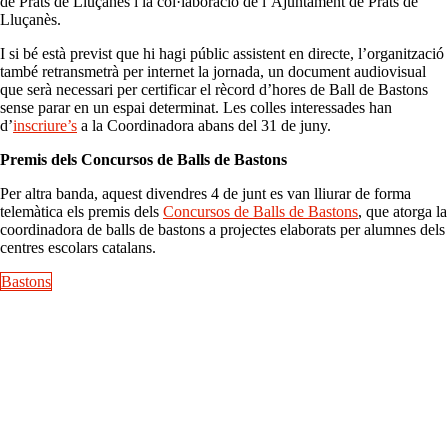
de Prats de Lluçanès i la col·laboració de l’Ajuntament de Prats de
Lluçanès.
I si bé està previst que hi hagi públic assistent en directe, l’organització
també retransmetrà per internet la jornada, un document audiovisual
que serà necessari per certificar el rècord d’hores de Ball de Bastons
sense parar en un espai determinat. Les colles interessades han
d’
inscriure’s
a la Coordinadora abans del 31 de juny.
Premis dels Concursos de Balls de Bastons
Per altra banda, aquest divendres 4 de junt es van lliurar de forma
telemàtica els premis dels
Concursos de Balls de Bastons
, que atorga la
coordinadora de balls de bastons a projectes elaborats per alumnes dels
centres escolars catalans.
Bastons