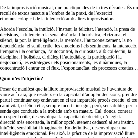
De la improvisació musical, que practique des de fa tres dècades. És un
recull de textos nascuts a l’ombra de la praxi, de l’exercici
etnomusicològic i de la interacció amb altres improvisadors.
Aborda l’escolta, la intuïció, l’instant, la felicitat, l’atenció, la presa de
decisions, la intenció o la seua absència, l’heurística, el rizoma, el
silenci, la por, la intel·ligència, la memòria, l’autoconeixement, la no
dependència, el sentit crític, les emocions i els sentiments, la interacció,
l’empatia i la confiança, l’autocontrol, la curiositat, allò col·lectiu, la
disciplina, l’holística, el diàleg i l’autodiàleg, la participació i la
negociació, les estratègies i els posicionaments, les dinàmiques, la
concentració i entrar en el flux, l’espontaneïtat, els processos creatius…
Quin n’és l’objectiu?
Posar de manifest que la lliure improvisació musical és l’aventura de
viure ací i ara, que resideix en la capacitat d’adoptar decisions, prendre
partit i continuar cap endavant en el teu imparable procés creatiu, el teu
camí vital, estètic i ètic, sempre incert i insegur, però, sens dubte, per la
senda que condueix a la trobada amb un mateix. Cal, doncs, conrear
un esperit crític, desenvolupar la capacitat de decidir, d’elegir la
direcció més encertada, la millor opció, atenent cadascú al seu instint,
intuïció, sensibilitat i imaginació. En definitiva, desenvolupar una
intel·ligència emocional. Per això, la pràctica de la improvisació lliure