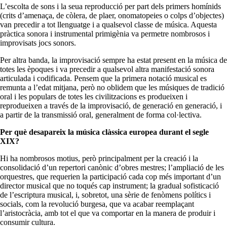
L’escolta de sons i la seua reproducció per part dels primers homínids
(crits d’amenaça, de còlera, de plaer, onomatopeies o colps d’objectes)
van precedir a tot llenguatge i a qualsevol classe de música. Aquesta
pràctica sonora i instrumental primigènia va permetre nombrosos i
improvisats jocs sonors.
Per altra banda, la improvisació sempre ha estat present en la música de
totes les èpoques i va precedir a qualsevol altra manifestació sonora
articulada i codificada. Pensem que la primera notació musical es
remunta a l’edat mitjana, però no oblidem que les músiques de tradició
oral i les populars de totes les civilitzacions es produeixen i
reprodueixen a través de la improvisació, de generació en generació, i
a partir de la transmissió oral, generalment de forma col·lectiva.
Per què desapareix la música clàssica europea durant el segle
XIX?
Hi ha nombrosos motius, però principalment per la creació i la
consolidació d’un repertori canònic d’obres mestres; l’ampliació de les
orquestres, que requerien la participació cada cop més important d’un
director musical que no toqués cap instrument; la gradual sofisticació
de l’escriptura musical, i, sobretot, una sèrie de fenòmens polítics i
socials, com la revolució burgesa, que va acabar reemplaçant
l’aristocràcia, amb tot el que va comportar en la manera de produir i
consumir cultura.