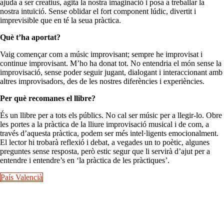
ajuda a ser creatius, agita la nostra imaginació i posa a treballar la
nostra intuïció. Sense oblidar el fort component lúdic, divertit i
imprevisible que en té la seua pràctica.
Què t’ha aportat?
Vaig començar com a músic improvisant; sempre he improvisat i
continue improvisant. M’ho ha donat tot. No entendria el món sense la
improvisació, sense poder seguir jugant, dialogant i interaccionant amb
altres improvisadors, des de les nostres diferències i experiències.
Per què recomanes el llibre?
És un llibre per a tots els públics. No cal ser músic per a llegir-lo. Obre
les portes a la pràctica de la lliure improvisació musical i de com, a
través d’aquesta pràctica, podem ser més intel·ligents emocionalment.
El lector hi trobarà reflexió i debat, a vegades un to poètic, algunes
preguntes sense resposta, però estic segur que li servirà d’ajut per a
entendre i entendre’s en ‘la pràctica de les pràctiques’.
País Valencià