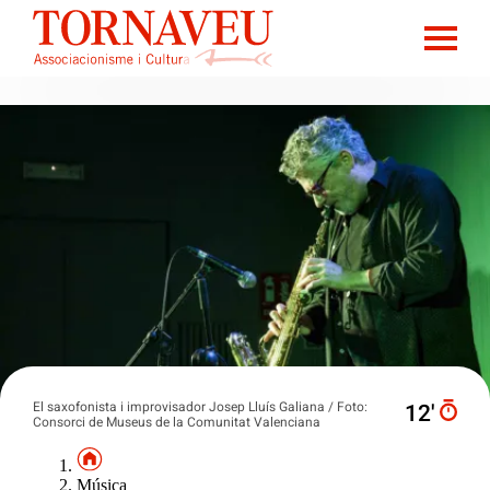
El saxofonista i improvisador Josep Lluís Galiana / Foto:
12′
Consorci de Museus de la Comunitat Valenciana
Música