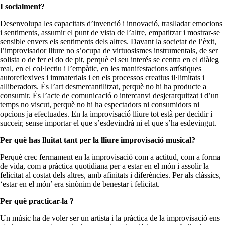
I socialment?
Desenvolupa les capacitats d’invenció i innovació, traslladar emocions
i sentiments, assumir el punt de vista de l’altre, empatitzar i mostrar-se
sensible envers els sentiments dels altres. Davant la societat de l’èxit,
l’improvisador lliure no s’ocupa de virtuosismes instrumentals, de ser
solista o de fer el do de pit, perquè el seu interés se centra en el diàleg
real, en el col·lectiu i l’empàtic, en les manifestacions artístiques
autoreflexives i immaterials i en els processos creatius il·limitats i
alliberadors. És l’art desmercantilitzat, perquè no hi ha producte a
consumir. És l’acte de comunicació o intercanvi desjerarquitzat i d’un
temps no viscut, perquè no hi ha espectadors ni consumidors ni
opcions ja efectuades. En la improvisació lliure tot està per decidir i
succeir, sense importar el que s’esdevindrà ni el que s’ha esdevingut.
Per què has lluitat tant per la lliure improvisació musical?
Perquè crec fermament en la improvisació com a actitud, com a forma
de vida, com a pràctica quotidiana per a estar en el món i assolir la
felicitat al costat dels altres, amb afinitats i diferències. Per als clàssics,
‘estar en el món’ era sinònim de benestar i felicitat.
Per què practicar-la ?
Un músic ha de voler ser un artista i la pràctica de la improvisació ens