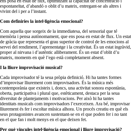
ens posa en estat de flux, optimitzant la capacitat de concentració i
espontaneïtat, d’abandó o oblit d’u mateix, entregant-se als altres i
vivint del i per a l’instant.
Com definiries la intel·ligència emocional?
Com aquella que sorgeix de la immediatesa, del sensorial que té
memòria i pensa autònomament, que ens posa en estat de flux. Un estat
de gràcia que representa el grau superior de control de les emocions al
servei del rendiment, l’aprenentatge i la creativitat. És un estat ingràvid,
proper al nirvana i d’autèntic alliberament. És un estat d’oblit d’u
mateix, moments en què l’ego està completament absent.
I la lliure improvisació musical?
Cada improvisador té la seua pròpia definició. Hi ha tantes formes
d’improvisar lliurement com improvisadors. És la música més
contemporània que existeix i, doncs, una activitat sonora espontània,
oberta, participativa i plural que, estèticament, destaca per la seua
diversitat de plantejaments i motivacions. Per això hi ha tantes
identitats musicals com improvisadors l’exerceixen. Ara bé, improvisar
lliurement és fer i escoltar música alhora. Un procés creatiu en què els
seus protagonistes avancen sustentant-se en el que poden fer i no tant
en el que fan i molt menys en el que deixen fet.
Per què vincules intel·ligència emocional i lliure improvisació?