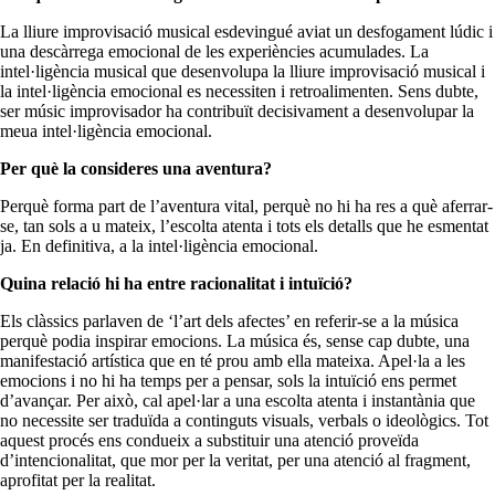
La lliure improvisació musical esdevingué aviat un desfogament lúdic i
una descàrrega emocional de les experiències acumulades. La
intel·ligència musical que desenvolupa la lliure improvisació musical i
la intel·ligència emocional es necessiten i retroalimenten. Sens dubte,
ser músic improvisador ha contribuït decisivament a desenvolupar la
meua intel·ligència emocional.
Per què la consideres una aventura?
Perquè forma part de l’aventura vital, perquè no hi ha res a què aferrar-
se, tan sols a u mateix, l’escolta atenta i tots els detalls que he esmentat
ja. En definitiva, a la intel·ligència emocional.
Quina relació hi ha entre racionalitat i intuïció?
Els clàssics parlaven de ‘l’art dels afectes’ en referir-se a la música
perquè podia inspirar emocions. La música és, sense cap dubte, una
manifestació artística que en té prou amb ella mateixa. Apel·la a les
emocions i no hi ha temps per a pensar, sols la intuïció ens permet
d’avançar. Per això, cal apel·lar a una escolta atenta i instantània que
no necessite ser traduïda a continguts visuals, verbals o ideològics. Tot
aquest procés ens condueix a substituir una atenció proveïda
d’intencionalitat, que mor per la veritat, per una atenció al fragment,
aprofitat per la realitat.