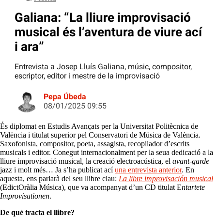
Galiana: “La lliure improvisació
musical és l’aventura de viure ací
i ara”
Entrevista a Josep Lluís Galiana, músic, compositor,
escriptor, editor i mestre de la improvisació
Pepa Úbeda
08/01/2025 09:55
És diplomat en Estudis Avançats per la Universitat Politècnica de
València i titulat superior pel Conservatori de Música de València.
Saxofonista, compositor, poeta, assagista, recopilador d’escrits
musicals i editor. Conegut internacionalment per la seua dedicació a la
lliure improvisació musical, la creació electroacústica, el
avant-garde
jazz i molt més… Ja s’ha publicat ací
una entrevista anterior
. En
aquesta, ens parlarà del seu llibre clau:
La libre improvisación musical
(EdictOràlia Música), que va acompanyat d’un CD titulat E
ntartete
Improvisationen
.
De què tracta el llibre?