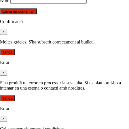
Nom
Confirmació
×
Moltes gràcies. S'ha subscrit correctament al butlletí.
Tanca
Error
×
S'ha produït un error en processar la seva alta. Si us plau torni-ho a
intentar en una estona o contacti amb nosaltres.
Tanca
Error
×
Cal acceptar els termes i condicions.