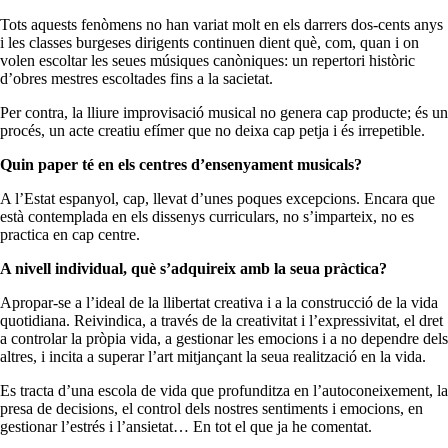
Tots aquests fenòmens no han variat molt en els darrers dos-cents anys
i les classes burgeses dirigents continuen dient què, com, quan i on
volen escoltar les seues músiques canòniques: un repertori històric
d’obres mestres escoltades fins a la sacietat.
Per contra, la lliure improvisació musical no genera cap producte; és un
procés, un acte creatiu efímer que no deixa cap petja i és irrepetible.
Quin paper té en els centres d’ensenyament musicals?
A l’Estat espanyol, cap, llevat d’unes poques excepcions. Encara que
està contemplada en els dissenys curriculars, no s’imparteix, no es
practica en cap centre.
A nivell individual, què s’adquireix amb la seua pràctica?
Apropar-se a l’ideal de la llibertat creativa i a la construcció de la vida
quotidiana. Reivindica, a través de la creativitat i l’expressivitat, el dret
a controlar la pròpia vida, a gestionar les emocions i a no dependre dels
altres, i incita a superar l’art mitjançant la seua realització en la vida.
Es tracta d’una escola de vida que profunditza en l’autoconeixement, la
presa de decisions, el control dels nostres sentiments i emocions, en
gestionar l’estrés i l’ansietat… En tot el que ja he comentat.