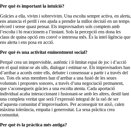
Per què és important la intuïció?
Gràcies a ella, vivim i sobrevivim. Una escolta sempre activa, en alerta,
ens anuncia el perill i ens ajuda a prendre la millor decisió en un temps
rècord i sense quasi pensar. Els improvisadors sols comptem amb
l’escolta i hi reaccionem a l’instant. Sols la percepció ens dona les
claus de quina opció ens convé o interessa més. És la intel·ligència que
ens alerta i ens posa en acció.
Per què és una activitat eminentment social?
Perquè crea un imprevisible, autèntic i il·limitat espai de joc i d’acció
en el qual mirar-se als ulls, dialogar i estimar-se. Els improvisadors han
d’arribar a acords entre ells, debatre i consensuar a partir i a través del
so. Tots els seus membres han d’arribar a una fusió de les seues
voluntats i propostes sonores, a través d’una negociació permanent,
que s’aconsegueix gràcies a una escolta atenta. Cada aportació
individual acaba interaccionant i fusionant-se amb les altres, destil·lant
una completa veritat que serà l’expressió integral de la raó de ser
d’aquesta comunitat d’improvisadors. Per aconseguir tot això, calen
màxima tolerància, empatia i generositat. La seua pràctica crea
comunitat.
Per què és la pràctica més antiga?