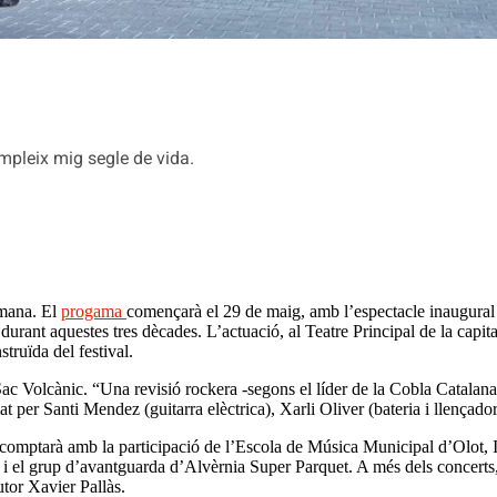
mpleix mig segle de vida.
tmana. El
progama
començarà el 29 de maig, amb l’espectacle inaugural 
urant aquestes tres dècades. L’actuació, al Teatre Principal de la capita
truïda del festival.
ac Volcànic. “Una revisió rockera -segons el líder de la Cobla Catalana 
at per Santi Mendez (guitarra elèctrica), Xarli Oliver (bateria i llençador
 i comptarà amb la participació de l’Escola de Música Municipal d’Olot,
 i el grup d’avantguarda d’Alvèrnia Super Parquet. A més dels concerts
autor Xavier Pallàs.