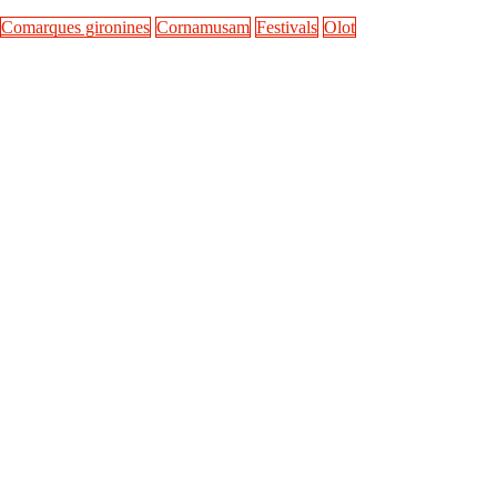
Comarques gironines
Cornamusam
Festivals
Olot