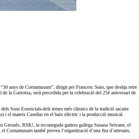
“30 anys de Cornamusam”, dirigit per Francesc Sans, que desitja retre
l de la Garrotxa, serà precedida per la celebració del 25è aniversari de
dels Sons Essencials-dels temes més clàssics de la tradició sacaire
a) i el mateix Casellas en el baix elèctric i la producció musical.
 Iu Gironès, RSK!, la reconeguda gaitera gallega Susana Seivane, el
, el Cornamusam també preveu l’organització d’una fira d’artesans,