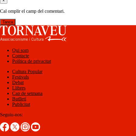
×
Cal omplir el camp del comentari.
Tanca
Qui som
Contacte
Política de privacitat
Cultura Popular
Festivals
Debat
Llibres
Cap de setmana
Butlletí
Publicitat
Seguiu-nos: