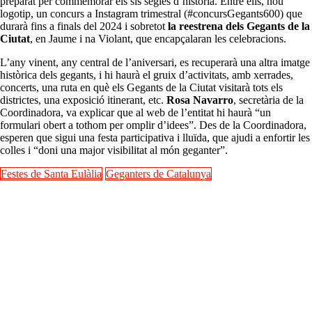
preparat per commemorar els sis segles d’història. Entre ells, nou
logotip, un concurs a Instagram trimestral (#concursGegants600) que
durarà fins a finals del 2024 i sobretot
la reestrena dels Gegants de la
Ciutat
, en Jaume i na Violant, que encapçalaran les celebracions.
L’any vinent, any central de l’aniversari, es recuperarà una altra imatge
històrica dels gegants, i hi haurà el gruix d’activitats, amb xerrades,
concerts, una ruta en què els Gegants de la Ciutat visitarà tots els
districtes, una exposició itinerant, etc.
Rosa Navarro
, secretària de la
Coordinadora, va explicar que al web de l’entitat hi haurà “un
formulari obert a tothom per omplir d’idees”. Des de la Coordinadora,
esperen que sigui una festa participativa i lluïda, que ajudi a enfortir les
colles i “doni una major visibilitat al món geganter”.
Festes de Santa Eulàlia
Geganters de Catalunya