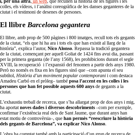
i, per una altra
,
un web
, que recullen la història de les figures i les
colles, els vídeos, i l’anàlisi coreogràfica de les danses geganteres de la
ciutat i el testimoni de desenes de persones.
El llibre
Barcelona
gegantera
El llibre, amb prop de 500 pàgines i 800 imatges, recull tots els gegants
de la ciutat, “els que hi ha ara i tots els que han existit al llarg de la
història”, explica l’autor,
Nico Alonso
. Repassa la tradició gegantera
de la ciutat, començant per aquell Goliat de 1424 fins avui dia, passant
per la primera geganta (de l’any 1568), les prohibicions durant el segle
XVIII, la recuperació i l’expansió del fenomen a partir dels anys 1980.
Però no només es fixa en les figures sinó que –com apunta el seu
subtítol,
Història d’un moviment popular contemporani
i com destaca
Amadeu Carbó en el pròleg– també
posa l’accent en les colles i les
persones que han fet possible aquests 600 anys
de gegants a la
ciutat.
L’exhaustiu treball de recerca, que s’ha allargat prop de dos anys i mig,
ha aportat
noves dades i diversos descobriments
–com per exemple,
confirmar l’existència real dels de Sant Jaume, que durant anys han
estat motiu de controvèrsia–, que
han permès “reescriure la història
dels gegants de Barcelona”, va explicar Nico Alonso
.
L’obra ha comptat també amb la participació d’un grup de recerca de