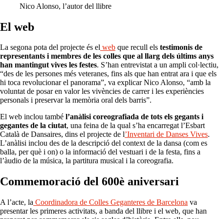
Nico Alonso, l’autor del llibre
El web
La segona pota del projecte és el
web
que recull els
testimonis de
representants i membres de les colles que al llarg dels últims anys
han mantingut vives les festes
. S’han entrevistat a un ampli col·lectiu,
“des de les persones més veteranes, fins als que han entrat ara i que els
hi toca revolucionar el panorama”, va explicar Nico Alonso, “amb la
voluntat de posar en valor les vivències de carrer i les experiències
personals i preservar la memòria oral dels barris”.
El web inclou també
l’anàlisi coreografiada de tots els gegants i
gegantes de la ciutat
, una feina de la qual s’ha encarregat l’Esbart
Català de Dansaires, dins el projecte de l
’Inventari de Danses Vives
.
L’anàlisi inclou des de la descripció del context de la dansa (com es
balla, per què i on) o la informació del vestuari i de la festa, fins a
l’àudio de la música, la partitura musical i la coreografia.
Commemoració del 600è aniversari
A l’acte, la
Coordinadora de Colles Geganteres de Barcelona
va
presentar les primeres activitats, a banda del llibre i el web, que han